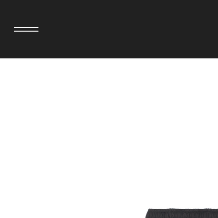
>
adidas originals × AVAVAV
MIYOSHI RUG
adidas originals × Song for the Mute
MOSS STUDI
adidas originals × Wales Bonner
三越製作所
adidas originals × Willy Chavarria
NEEDLES
AKILA
NEIGHBORH
AMBUSH
NEW ERA
ANATOMICA
NOMARHYTHM
BE@RBRICK
NORTH NO N
BlackEyePatch
OOFOS
BLUE BLUE
PHINGERIN
BROSH
pillings
CASETiFY
POGGYTHEM
CHIVAS REGAL
PROLETA RE 