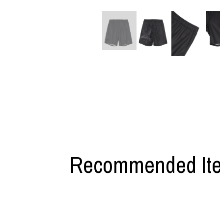
M A S U
Y-3 NEIGHB
M/M (Paris)
Y's for men
Manhattan Portage BLACK LABEL
YAMANE INDU
MEDICOM TOY
YDOT
MINEDENIM
Recommended It