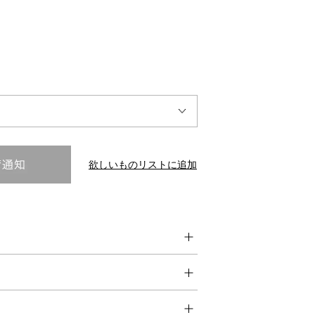
INTERVIEW
Fashion
マスターピースと「黒」が出会う、漆黒の「バンブーチェ
ア」
欲しいものリストに追加
Shopping Guide
Contact
会社概要
利用規約
特定商取引法に基づく表示
プライバシーポリシー