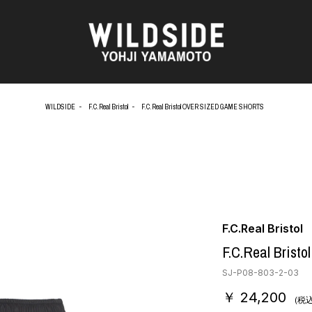
WILDSIDE
F.C.Real Bristol
F.C.Real Bristol OVER SIZED GAME SHORTS
AKIO NAGASAWA GALLERY
アウターウェア
O
天野 タケル
ニット
Brassai
シャツ
CA7RIEL & Paco Amoroso
カットソー
OOD®
CHITO
パンツ
五木田 智央
スカート
 TEXTILE
梶芽衣子
ドレス
F.C.Real Bristol
AME
森山 大道
シューズ
F.C.Real Bris
水の江 滝子
バッグ
鈴木 清順
ハット
SJ-P08-803-2-03
TAKAY
アクセサリー
￥ 24,200
AN
内田 すずめ
フォトグラフ
(税込
ART
シルクスクリーン