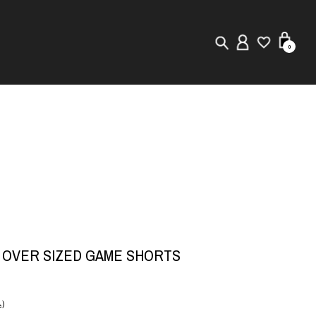
0
New in
Visuals
Staff Styling
Store Locator
Editorial
tol OVER SIZED GAME SHORTS
)