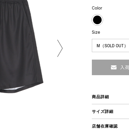
ミクストメディア
Color
オブジェ
n Featherbed
ペインティング
インテリア
タジオ
ブック
Size
xx
ビール黒ラベル
房
iKAWA
G&CO.
商品詳細
BONSAI
A
サイズ詳細
HJI YAMAMOTO
A
店舗在庫確認