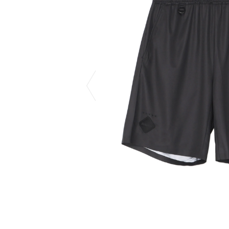
COTODAMA
PYRENEX
COW BOOKS
RequaL≡
Dear Stranger
Rocky Mountai
Dr.Martens
Room No.6
EYEFUNNY OBJECTS
龍が如く ス
F.C.Real Bristol
©︎SAINT Mxxxx
GELATO PIQUE
Schott
God's True Cashmere
silkmasterSB
GOOPiMADE
SINN PURETÉ
HOLLYWOOD RANCH MARKET
SPIEWAK
Hydro Flask®
stein
HYSTERIC GLAMOUR
SUICOKE
IRACEMA
サッポロ生
IZUMONSTER
鈴木盛久工
一澤信三郎帆布
TETSUYA ISH
KANGOL
THE H.W.DO
KidSuper
TRADMAN’S 
Kie Einzelganger
WACKO MARI
KNIT GANG COUNCIL
Waterfront
Landscape Products
WILDSIDE YO
LASTMAN
WIND AND SE
利工民
Y-3