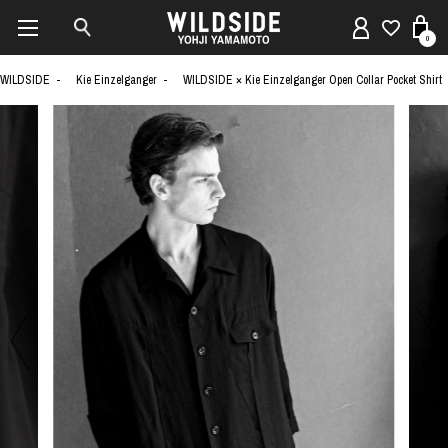
0
WILDSIDE
Kie Einzelganger
WILDSIDE × Kie Einzelganger Open Collar Pocket Shirt