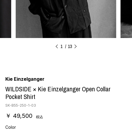
1
13
Kie Einzelganger
WILDSIDE × Kie Einzelganger Open Collar
Pocket Shirt
SK-B55-250-1-03
￥ 49,500
税込
Color