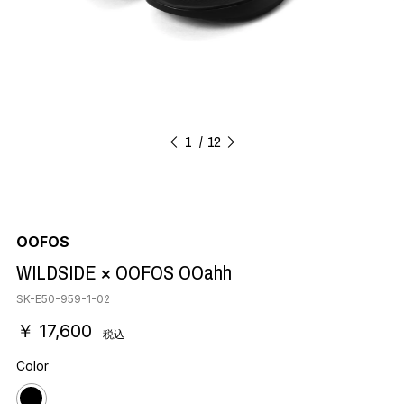
1
12
OOFOS
WILDSIDE × OOFOS OOahh
SK-E50-959-1-02
￥ 17,600
税込
Color