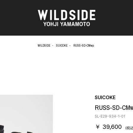
WILDSIDE
SUICOKE
RUSS-SD-CMwp
AKIO NAGASAWA GALLERY
アウターウェア
天野 タケル
ニット
O
Brassai
シャツ
CA7RIEL & Paco Amoroso
カットソー
CHITO
パンツ
OOD®
五木田 智央
スカート
梶芽衣子
ドレス
SUICOKE
 TEXTILE
森山 大道
シューズ
RUSS-SD-CM
AME
水の江 滝子
バッグ
鈴木 清順
ハット
SL-E29-934-1-01
TAKAY
アクセサリー
￥ 39,600
内田 すずめ
フォトグラフ
(税込
AN
シルクスクリーン