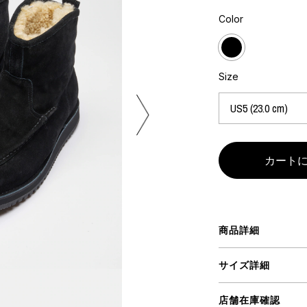
ART
ミクストメディア
Color
オブジェ
ペインティング
n Featherbed
インテリア
ブック
Size
タジオ
xx
ビール黒ラベル
房
iKAWA
商品詳細
G&CO.
BONSAI
A
サイズ詳細
HJI YAMAMOTO
A
店舗在庫確認