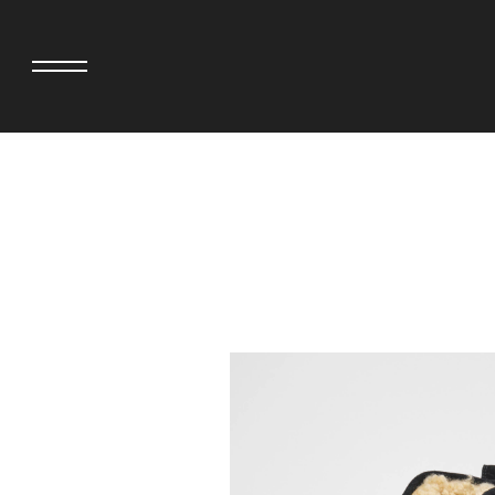
>
adidas originals × AVAVAV
MINEDENIM
adidas originals × Song for the Mute
MIYOSHI RUG
adidas originals × Wales Bonner
MOSS STUDI
adidas originals × Willy Chavarria
三越製作所
AKILA
NEEDLES
AMBUSH
NEIGHBORH
ANATOMICA
NEW ERA
BE@RBRICK
NOMARHYTHM
BlackEyePatch
NORTH NO N
BLUE BLUE
OOFOS
BROSH
PHINGERIN
CASETiFY
pillings
CHIVAS REGAL
POGGYTHEM