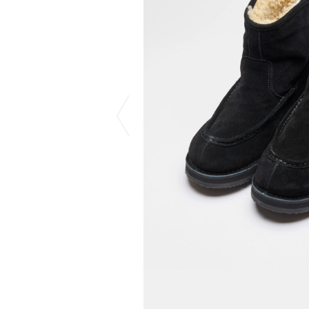
COTODAMA
PROLETA RE 
COW BOOKS
PYRENEX
Dear Stranger
RequaL≡
Dr.Martens
Rocky Mountai
ept
Room No.6
EYEFUNNY OBJECTS
龍が如く ス
F.C.Real Bristol
©︎SAINT Mxxxx
GELATO PIQUE
Schott
God's True Cashmere
silkmasterSB
GOOPiMADE
SINN PURETÉ
HOLLYWOOD RANCH MARKET
SPIEWAK
Hydro Flask®
stein
HYSTERIC GLAMOUR
SUICOKE
IRACEMA
サッポロ生
IZUMONSTER
鈴木盛久工
一澤信三郎帆布
TETSUYA ISH
KANGOL
THE H.W.DO
KidSuper
TRADMAN’S 
Kie Einzelganger
WACKO MARI
KNIT GANG COUNCIL
Waterfront
Landscape Products
WILDSIDE YO
LASTMAN
WIND AND SE