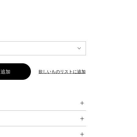
INTERVIEW
Fashion
マスターピースと「黒」が出会う、漆黒の「バンブーチェ
ア」
欲しいものリストに追加
Shopping Guide
Contact
会社概要
利用規約
特定商取引法に基づく表示
プライバシーポリシー