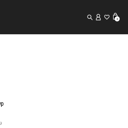
0
New in
Visuals
Staff Styling
Store Locator
Editorial
wp
)