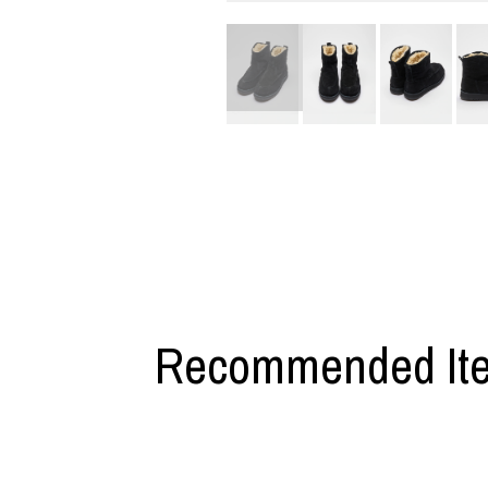
利工民
Y-3
M A S U
Y-3 NEIGHB
M/M (Paris)
Y's for men
Manhattan Portage BLACK LABEL
YAMANE INDU
MEDICOM TOY
YDOT
Recommended It