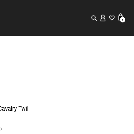
0
New in
Visuals
Staff Styling
Store Locator
Editorial
Cavalry Twill
)