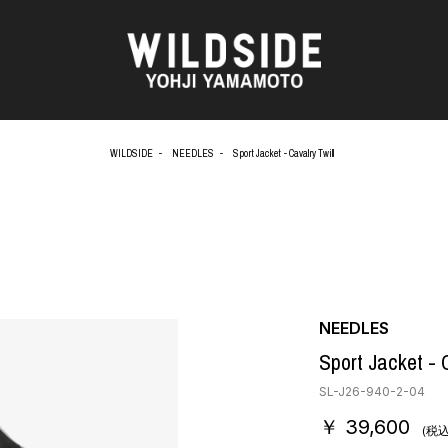
WILDSIDE
NEEDLES
Sport Jacket - Cavalry Twill
AKIO NAGASAWA GALLERY
アウターウェア
O
天野 タケル
ニット
Brassai
シャツ
CA7RIEL & Paco Amoroso
カットソー
OOD®
CHITO
パンツ
五木田 智央
スカート
 TEXTILE
梶芽衣子
ドレス
NEEDLES
AME
森山 大道
シューズ
Sport Jacket - 
水の江 滝子
バッグ
鈴木 清順
ハット
SL-J26-940-2-04
TAKAY
アクセサリー
￥ 39,600
AN
内田 すずめ
フォトグラフ
(税込
ART
シルクスクリーン