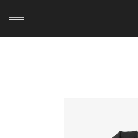
>
adidas originals × AVAVAV
MIYOSHI RUG
adidas originals × Song for the Mute
MOSS STUDI
adidas originals × Wales Bonner
三越製作所
adidas originals × Willy Chavarria
NEEDLES
AKILA
NEIGHBORH
AMBUSH
NEW ERA
ANATOMICA
NOMARHYTHM
BE@RBRICK
NORTH NO N
BlackEyePatch
OOFOS
BLUE BLUE
PHINGERIN
BROSH
pillings
CASETiFY
POGGYTHEM
CHIVAS REGAL
PROLETA RE 