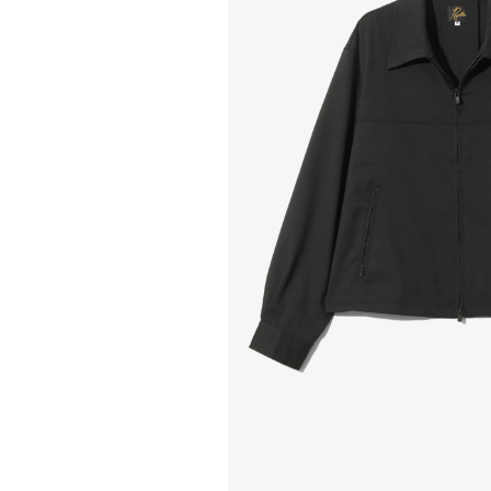
COTODAMA
PYRENEX
COW BOOKS
RequaL≡
Dear Stranger
Rocky Mountai
Dr.Martens
Room No.6
EYEFUNNY OBJECTS
龍が如く ス
F.C.Real Bristol
©︎SAINT Mxxxx
GELATO PIQUE
Schott
God's True Cashmere
silkmasterSB
GOOPiMADE
SINN PURETÉ
HOLLYWOOD RANCH MARKET
SPIEWAK
Hydro Flask®
stein
HYSTERIC GLAMOUR
SUICOKE
IRACEMA
サッポロ生
IZUMONSTER
鈴木盛久工
一澤信三郎帆布
TETSUYA ISH
KANGOL
THE H.W.DO
KidSuper
TRADMAN’S 
Kie Einzelganger
WACKO MARI
KNIT GANG COUNCIL
Waterfront
Landscape Products
WILDSIDE YO
LASTMAN
WIND AND SE
利工民
Y-3