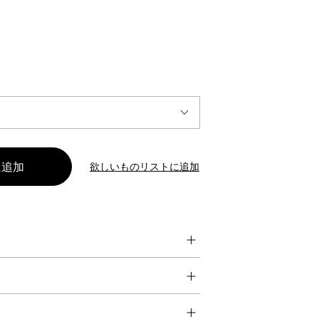
INTERVIEW
Fashion
マスターピースと「黒」が出会う、漆黒の「バンブーチェ
ア」
欲しいものリストに追加
Shopping Guide
Contact
会社概要
利用規約
特定商取引法に基づく表示
プライバシーポリシー