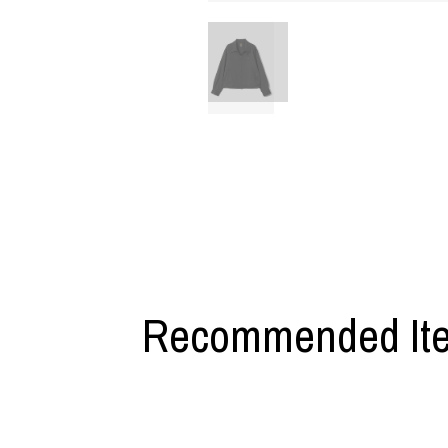
M A S U
Y-3 NEIGHB
M/M (Paris)
Y's for men
Manhattan Portage BLACK LABEL
YAMANE INDU
MEDICOM TOY
YDOT
MINEDENIM
Recommended It