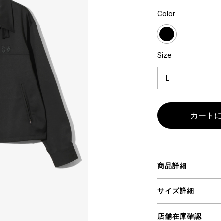
ミクストメディア
Color
オブジェ
n Featherbed
ペインティング
インテリア
タジオ
ブック
Size
xx
ビール黒ラベル
房
iKAWA
G&CO.
商品詳細
BONSAI
A
サイズ詳細
HJI YAMAMOTO
A
店舗在庫確認