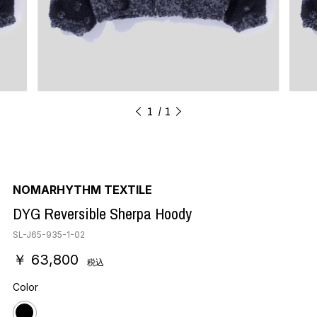
1
1
NOMARHYTHM TEXTILE
DYG Reversible Sherpa Hoody
SL-J65-935-1-02
￥ 63,800
税込
Color