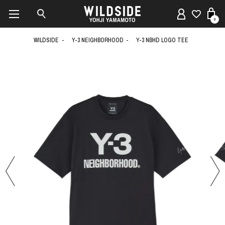
0
WILDSIDE
Y-3 NEIGHBORHOOD
Y-3 NBHD LOGO TEE