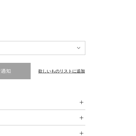
INTERVIEW
Fashion
マスターピースと「黒」が出会う、漆黒の「バンブーチェ
ア」
欲しいものリストに追加
Shopping Guide
Contact
会社概要
利用規約
特定商取引法に基づく表示
プライバシーポリシー