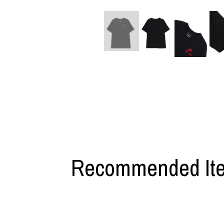
利工民
Y-3
M A S U
Y-3 NEIGHB
M/M (Paris)
Y's for men
Manhattan Portage BLACK LABEL
YAMANE INDU
MEDICOM TOY
YDOT
Recommended It