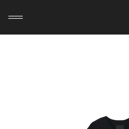
>
adidas originals × AVAVAV
MINEDENIM
adidas originals × Song for the Mute
MIYOSHI RUG
adidas originals × Wales Bonner
MOSS STUDI
adidas originals × Willy Chavarria
三越製作所
AKILA
NEEDLES
AMBUSH
NEIGHBORH
ANATOMICA
NEW ERA
BE@RBRICK
NOMARHYTHM
BlackEyePatch
NORTH NO N
BLUE BLUE
OOFOS
BROSH
PHINGERIN
CASETiFY
pillings
CHIVAS REGAL
POGGYTHEM