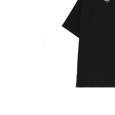
COTODAMA
PROLETA RE 
COW BOOKS
PYRENEX
Dear Stranger
RequaL≡
Dr.Martens
Rocky Mountai
ept
Room No.6
EYEFUNNY OBJECTS
龍が如く ス
F.C.Real Bristol
©︎SAINT Mxxxx
GELATO PIQUE
Schott
God's True Cashmere
silkmasterSB
GOOPiMADE
SINN PURETÉ
HOLLYWOOD RANCH MARKET
SPIEWAK
Hydro Flask®
stein
HYSTERIC GLAMOUR
SUICOKE
IRACEMA
サッポロ生
IZUMONSTER
鈴木盛久工
一澤信三郎帆布
TETSUYA ISH
KANGOL
THE H.W.DO
KidSuper
TRADMAN’S 
Kie Einzelganger
WACKO MARI
KNIT GANG COUNCIL
Waterfront
Landscape Products
WILDSIDE YO
LASTMAN
WIND AND SE