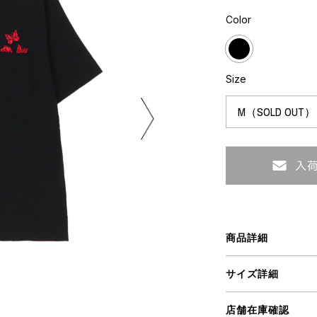
ART
ミクストメディア
Color
オブジェ
ペインティング
n Featherbed
インテリア
ブック
Size
タジオ
xx
ビール黒ラベル
房
iKAWA
商品詳細
G&CO.
BONSAI
A
サイズ詳細
HJI YAMAMOTO
A
店舗在庫確認