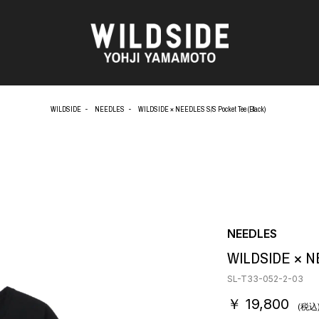
WILDSIDE
NEEDLES
WILDSIDE × NEEDLES S/S Pocket Tee (Black)
AKIO NAGASAWA GALLERY
アウターウェア
天野 タケル
ニット
O
Brassai
シャツ
CA7RIEL & Paco Amoroso
カットソー
CHITO
パンツ
OOD®
五木田 智央
スカート
梶芽衣子
ドレス
NEEDLES
 TEXTILE
森山 大道
シューズ
WILDSIDE × NE
AME
水の江 滝子
バッグ
鈴木 清順
ハット
SL-T33-052-2-03
TAKAY
アクセサリー
￥ 19,800
内田 すずめ
フォトグラフ
(税込
AN
シルクスクリーン