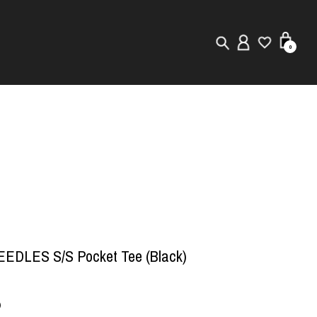
0
New in
Visuals
Staff Styling
Store Locator
Editorial
EDLES S/S Pocket Tee (Black)
)