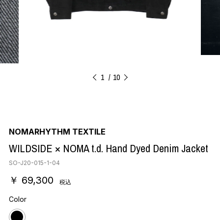
1
10
NOMARHYTHM TEXTILE
WILDSIDE × NOMA t.d. Hand Dyed Denim Jacket
SO-J20-015-1-04
￥ 69,300
税込
Color