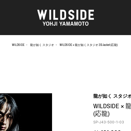
WILDSIDE
龍が如く スタジオ
WILDSIDE × 龍が如くスタジオ 2B Jacket (応龍)
AKIO NAGASAWA GALLERY
アウターウェア
O
天野 タケル
ニット
Brassai
シャツ
CA7RIEL & Paco Amoroso
カットソー
OOD®
CHITO
パンツ
五木田 智央
スカート
 TEXTILE
梶芽衣子
ドレス
龍が如く スタジ
AME
森山 大道
シューズ
WILDSIDE 
水の江 滝子
バッグ
(応龍)
鈴木 清順
ハット
TAKAY
アクセサリー
SP-J43-500-1-03
AN
内田 すずめ
フォトグラフ
ART
シルクスクリーン