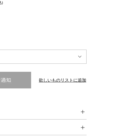
込)
INTERVIEW
Fashion
マスターピースと「黒」が出会う、漆黒の「バンブーチェ
ア」
欲しいものリストに追加
Shopping Guide
Contact
会社概要
利用規約
特定商取引法に基づく表示
プライバシーポリシー