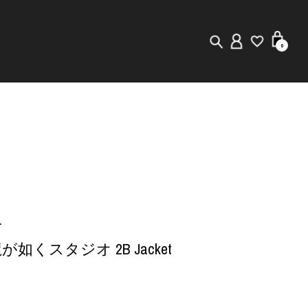
0
New in
Visuals
Staff Styling
Store Locator
オ
Editorial
× 龍が如くスタジオ 2B Jacket