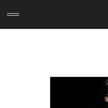
>
adidas originals × AVAVAV
MIYOSHI RUG
adidas originals × Song for the Mute
MOSS STUDI
adidas originals × Wales Bonner
三越製作所
adidas originals × Willy Chavarria
NEEDLES
AKILA
NEIGHBORH
AMBUSH
NEW ERA
ANATOMICA
NOMARHYTHM
BE@RBRICK
NORTH NO N
BlackEyePatch
OOFOS
BLUE BLUE
PHINGERIN
BROSH
pillings
CASETiFY
POGGYTHEM
CHIVAS REGAL
PROLETA RE 