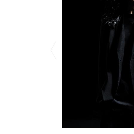
COTODAMA
PYRENEX
COW BOOKS
RequaL≡
Dear Stranger
Rocky Mountai
Dr.Martens
Room No.6
EYEFUNNY OBJECTS
龍が如く ス
F.C.Real Bristol
©︎SAINT Mxxxx
GELATO PIQUE
Schott
God's True Cashmere
silkmasterSB
GOOPiMADE
SINN PURETÉ
HOLLYWOOD RANCH MARKET
SPIEWAK
Hydro Flask®
stein
HYSTERIC GLAMOUR
SUICOKE
IRACEMA
サッポロ生
IZUMONSTER
鈴木盛久工
一澤信三郎帆布
TETSUYA ISH
KANGOL
THE H.W.DO
KidSuper
TRADMAN’S 
Kie Einzelganger
WACKO MARI
KNIT GANG COUNCIL
Waterfront
Landscape Products
WILDSIDE YO
LASTMAN
WIND AND SE
利工民
Y-3