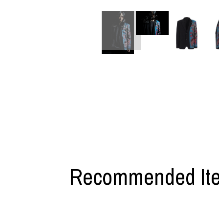
M A S U
Y-3 NEIGHB
M/M (Paris)
Y's for men
Manhattan Portage BLACK LABEL
YAMANE INDU
MEDICOM TOY
YDOT
MINEDENIM
Recommended It