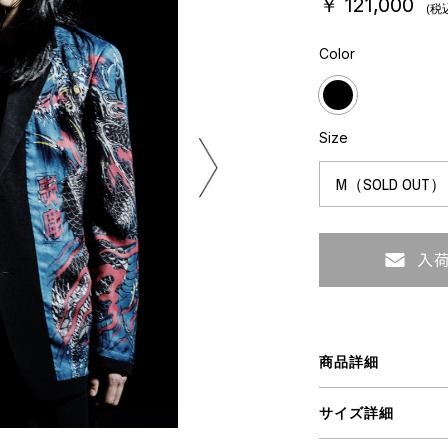
￥ 121,000
(税
ミクストメディア
オブジェ
Color
n Featherbed
ペインティング
インテリア
タジオ
ブック
xx
Size
ビール黒ラベル
房
iKAWA
G&CO.
BONSAI
A
商品詳細
HJI YAMAMOTO
サイズ詳細
A