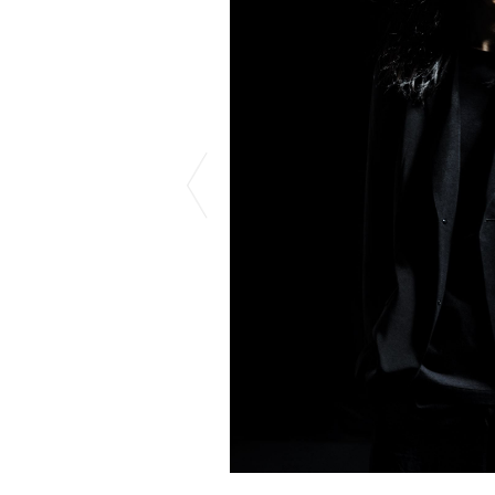
COTODAMA
PYRENEX
COW BOOKS
RequaL≡
Dear Stranger
Rocky Mountai
Dr.Martens
Room No.6
EYEFUNNY OBJECTS
龍が如く ス
F.C.Real Bristol
©︎SAINT Mxxxx
GELATO PIQUE
Schott
God's True Cashmere
silkmasterSB
GOOPiMADE
SINN PURETÉ
HOLLYWOOD RANCH MARKET
SPIEWAK
Hydro Flask®
stein
HYSTERIC GLAMOUR
SUICOKE
IRACEMA
サッポロ生
IZUMONSTER
鈴木盛久工
一澤信三郎帆布
TETSUYA ISH
KANGOL
THE H.W.DO
KidSuper
TRADMAN’S 
Kie Einzelganger
WACKO MARI
KNIT GANG COUNCIL
Waterfront
Landscape Products
WILDSIDE YO
LASTMAN
WIND AND SE
利工民
Y-3