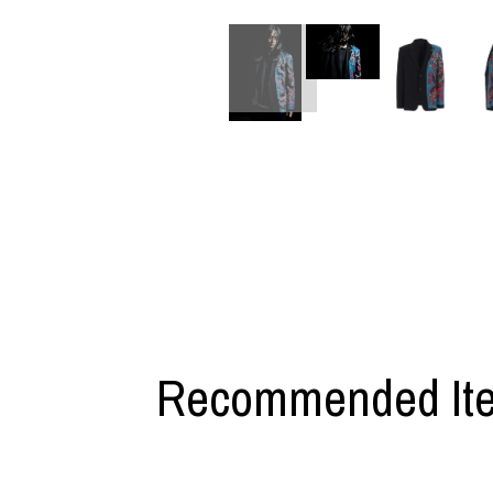
M A S U
Y-3 NEIGHB
M/M (Paris)
Y's for men
Manhattan Portage BLACK LABEL
YAMANE INDU
MEDICOM TOY
YDOT
MINEDENIM
Recommended It