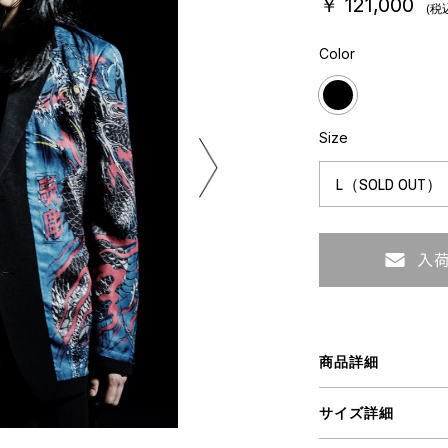
￥ 121,000
(税
ミクストメディア
オブジェ
Color
n Featherbed
ペインティング
インテリア
タジオ
ブック
xx
Size
ビール黒ラベル
房
iKAWA
G&CO.
BONSAI
A
商品詳細
HJI YAMAMOTO
サイズ詳細
A