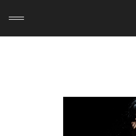
>
adidas originals × AVAVAV
MIYOSHI RUG
adidas originals × Song for the Mute
MOSS STUDI
adidas originals × Wales Bonner
三越製作所
adidas originals × Willy Chavarria
NEEDLES
AKILA
NEIGHBORH
AMBUSH
NEW ERA
ANATOMICA
NOMARHYTHM
BE@RBRICK
NORTH NO N
BlackEyePatch
OOFOS
BLUE BLUE
PHINGERIN
BROSH
pillings
CASETiFY
POGGYTHEM
CHIVAS REGAL
PROLETA RE 