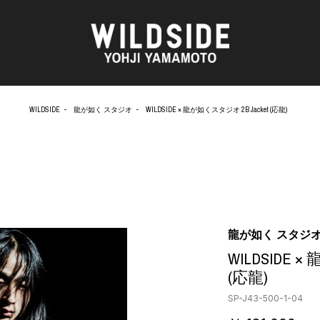
WILDSIDE
龍が如く スタジオ
WILDSIDE × 龍が如くスタジオ 2B Jacket (応龍)
AKIO NAGASAWA GALLERY
アウターウェア
O
天野 タケル
ニット
Brassai
シャツ
CA7RIEL & Paco Amoroso
カットソー
OOD®
CHITO
パンツ
五木田 智央
スカート
 TEXTILE
梶芽衣子
ドレス
龍が如く スタジ
AME
森山 大道
シューズ
WILDSIDE 
水の江 滝子
バッグ
(応龍)
鈴木 清順
ハット
TAKAY
アクセサリー
SP-J43-500-1-04
AN
内田 すずめ
フォトグラフ
ART
シルクスクリーン