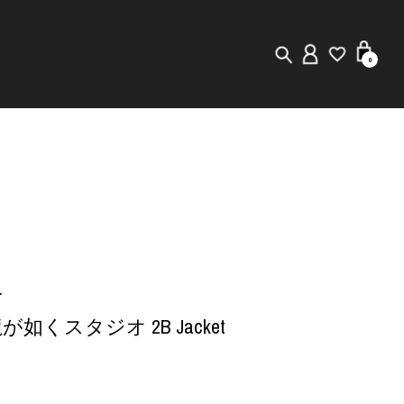
0
New in
Visuals
Staff Styling
Store Locator
オ
Editorial
× 龍が如くスタジオ 2B Jacket