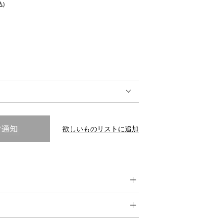
込)
INTERVIEW
Fashion
マスターピースと「黒」が出会う、漆黒の「バンブーチェ
ア」
欲しいものリストに追加
Shopping Guide
Contact
会社概要
利用規約
特定商取引法に基づく表示
プライバシーポリシー