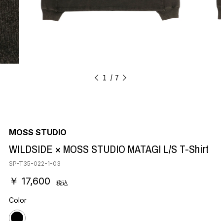
1
7
MOSS STUDIO
WILDSIDE × MOSS STUDIO MATAGI L/S T-Shirt
SP-T35-022-1-03
￥ 17,600
税込
Color