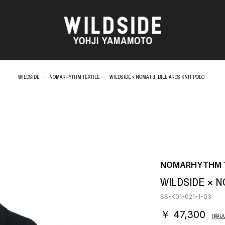
WILDSIDE
NOMARHYTHM TEXTILE
WILDSIDE × NOMA t.d. BILLIARDS KNIT POLO
AKIO NAGASAWA GALLERY
アウターウェア
O
天野 タケル
ニット
Brassai
シャツ
CA7RIEL & Paco Amoroso
カットソー
OOD®
CHITO
パンツ
五木田 智央
スカート
 TEXTILE
梶芽衣子
ドレス
NOMARHYTHM T
AME
森山 大道
シューズ
WILDSIDE × NO
水の江 滝子
バッグ
鈴木 清順
ハット
SS-K01-021-1-03
TAKAY
アクセサリー
￥ 47,300
AN
内田 すずめ
フォトグラフ
(税込
ART
シルクスクリーン