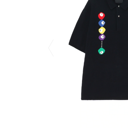
COTODAMA
PYRENEX
COW BOOKS
RequaL≡
Dear Stranger
Rocky Mountai
Dr.Martens
Room No.6
EYEFUNNY OBJECTS
龍が如く ス
F.C.Real Bristol
©︎SAINT Mxxxx
GELATO PIQUE
Schott
God's True Cashmere
silkmasterSB
GOOPiMADE
SINN PURETÉ
HOLLYWOOD RANCH MARKET
SPIEWAK
Hydro Flask®
stein
HYSTERIC GLAMOUR
SUICOKE
IRACEMA
サッポロ生
IZUMONSTER
鈴木盛久工
一澤信三郎帆布
TETSUYA ISH
KANGOL
THE H.W.DO
KidSuper
TRADMAN’S 
Kie Einzelganger
WACKO MARI
KNIT GANG COUNCIL
Waterfront
Landscape Products
WILDSIDE YO
LASTMAN
WIND AND SE
利工民
Y-3