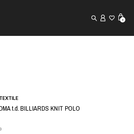
0
New in
Visuals
Staff Styling
Store Locator
EXTILE
Editorial
MA t.d. BILLIARDS KNIT POLO
)