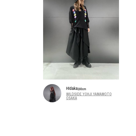
HIdaka
160cm
WILDSIDE YOHJI YAMAMOTO
OSAKA