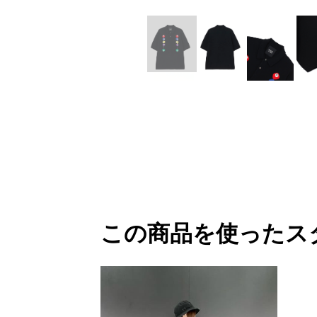
M A S U
Y-3 NEIGHB
M/M (Paris)
Y's for men
Manhattan Portage BLACK LABEL
YAMANE INDU
MEDICOM TOY
YDOT
MINEDENIM
この商品を使ったス