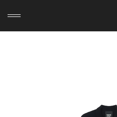
>
adidas originals × AVAVAV
MIYOSHI RUG
adidas originals × Song for the Mute
MOSS STUDI
adidas originals × Wales Bonner
三越製作所
adidas originals × Willy Chavarria
NEEDLES
AKILA
NEIGHBORH
AMBUSH
NEW ERA
ANATOMICA
NOMARHYTHM
BE@RBRICK
NORTH NO N
BlackEyePatch
OOFOS
BLUE BLUE
PHINGERIN
BROSH
pillings
CASETiFY
POGGYTHEM
CHIVAS REGAL
PROLETA RE 