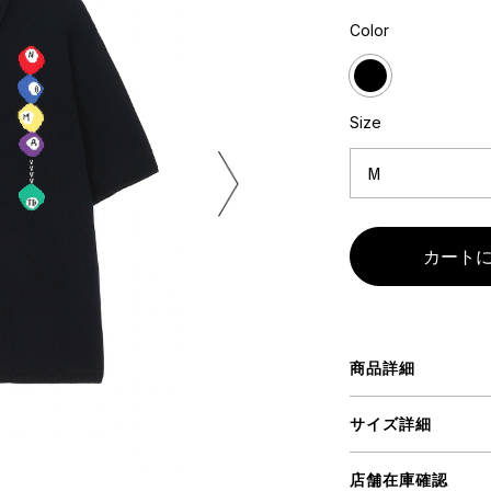
ミクストメディア
Color
オブジェ
n Featherbed
ペインティング
インテリア
タジオ
ブック
Size
xx
ビール黒ラベル
房
iKAWA
G&CO.
商品詳細
BONSAI
A
サイズ詳細
HJI YAMAMOTO
A
店舗在庫確認