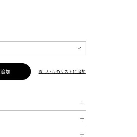
INTERVIEW
Fashion
マスターピースと「黒」が出会う、漆黒の「バンブーチェ
ア」
欲しいものリストに追加
Shopping Guide
Contact
会社概要
利用規約
特定商取引法に基づく表示
プライバシーポリシー