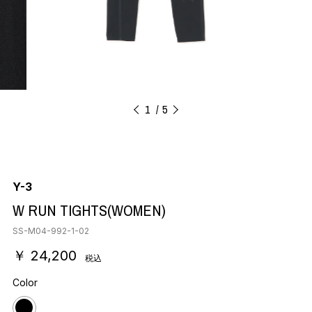
1
5
Y-3
W RUN TIGHTS(WOMEN)
SS-M04-992-1-02
￥ 24,200
税込
Color