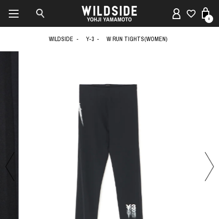
0
WILDSIDE
Y-3
W RUN TIGHTS(WOMEN)