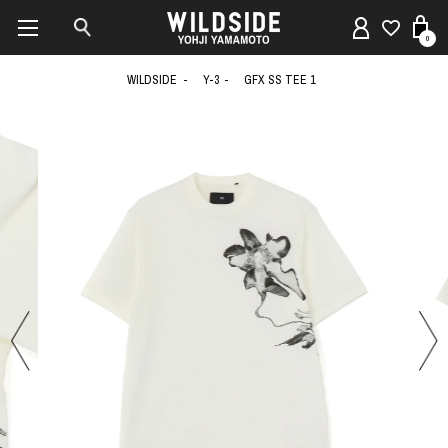
0
WILDSIDE
Y-3
GFX SS TEE 1