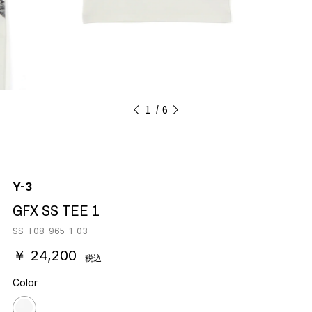
1
6
Y-3
GFX SS TEE 1
SS-T08-965-1-03
￥ 24,200
税込
Color