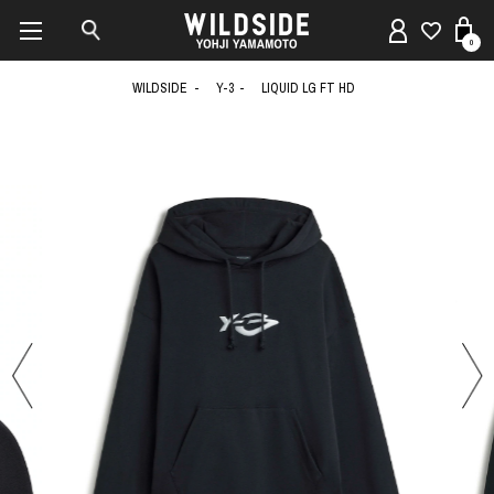
0
WILDSIDE
Y-3
LIQUID LG FT HD