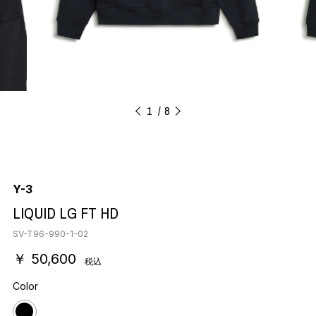
1
8
Y-3
LIQUID LG FT HD
SV-T96-990-1-02
￥ 50,600
税込
Color