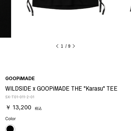
1
9
GOOPiMADE
WILDSIDE x GOOPiMADE THE "Karasu" TEE
SX-T01-011-2-01
￥ 13,200
税込
Color