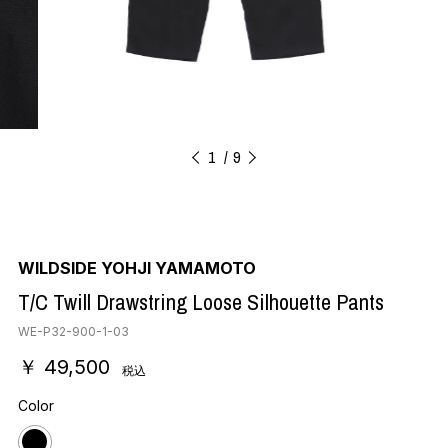
1
9
WILDSIDE YOHJI YAMAMOTO
T/C Twill Drawstring Loose Silhouette Pants
WE-P32-900-1-03
￥ 49,500
税込
Color