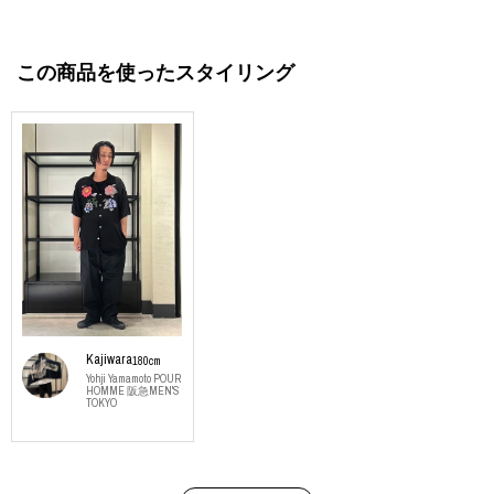
この商品を使ったスタイリング
Kajiwara
180cm
Yohji Yamamoto POUR
HOMME 阪急MEN'S
TOKYO