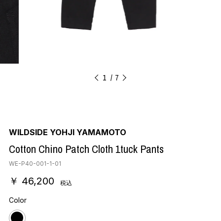
1
7
WILDSIDE YOHJI YAMAMOTO
Cotton Chino Patch Cloth 1tuck Pants
WE-P40-001-1-01
￥ 46,200
税込
Color