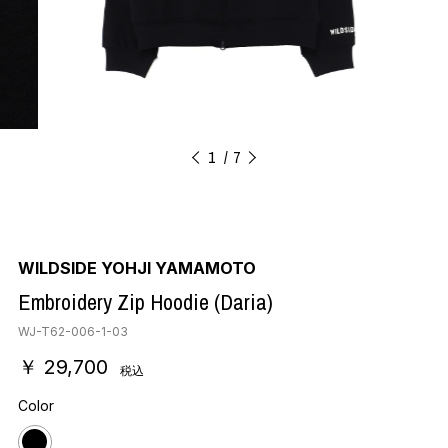
1
7
WILDSIDE YOHJI YAMAMOTO
Embroidery Zip Hoodie (Daria)
WJ-T62-006-1-03
￥ 29,700
税込
Color