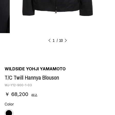
1
10
WILDSIDE YOHJI YAMAMOTO
T/C Twill Hannya Blouson
WJ-Y12-900-1-03
￥ 68,200
税込
Color