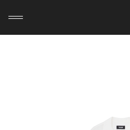
>
adidas originals × AVAVAV
MIYOSHI RUG
adidas originals × Song for the Mute
MOSS STUDI
adidas originals × Wales Bonner
三越製作所
adidas originals × Willy Chavarria
NEEDLES
AKILA
NEIGHBORH
AMBUSH
NEW ERA
ANATOMICA
NOMARHYTHM
BE@RBRICK
NORTH NO N
BlackEyePatch
OOFOS
BLUE BLUE
PHINGERIN
BROSH
pillings
CASETiFY
POGGYTHEM
CHIVAS REGAL
PROLETA RE 