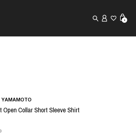
0
New in
Visuals
Staff Styling
Store Locator
JI YAMAMOTO
Editorial
 Open Collar Short Sleeve Shirt
)