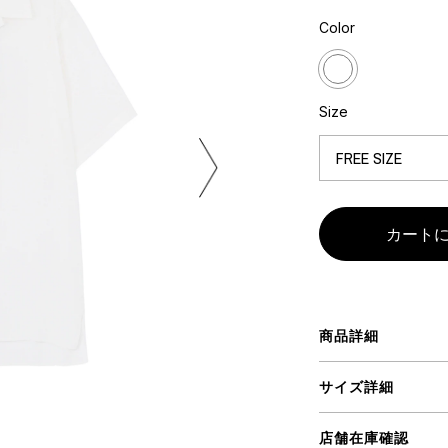
ミクストメディア
Color
オブジェ
n Featherbed
ペインティング
インテリア
タジオ
ブック
Size
xx
ビール黒ラベル
房
iKAWA
G&CO.
商品詳細
BONSAI
A
サイズ詳細
HJI YAMAMOTO
A
店舗在庫確認