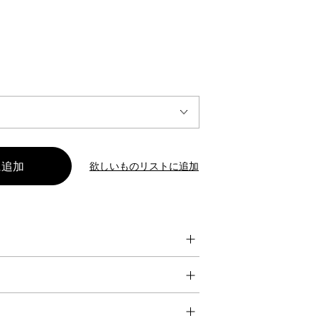
INTERVIEW
Fashion
マスターピースと「黒」が出会う、漆黒の「バンブーチェ
ア」
欲しいものリストに追加
Shopping Guide
Contact
会社概要
利用規約
特定商取引法に基づく表示
プライバシーポリシー