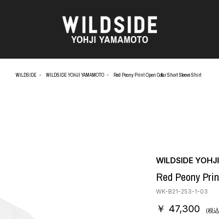
WILDSIDE
WILDSIDE YOHJI YAMAMOTO
Red Peony Print Open Collar Short Sleeve Shirt
AKIO NAGASAWA GALLERY
アウターウェア
O
天野 タケル
ニット
Brassai
シャツ
CA7RIEL & Paco Amoroso
カットソー
OOD®
CHITO
パンツ
五木田 智央
スカート
 TEXTILE
梶芽衣子
ドレス
WILDSIDE YOH
AME
森山 大道
シューズ
Red Peony Print
水の江 滝子
バッグ
鈴木 清順
ハット
WK-B21-253-1-03
TAKAY
アクセサリー
￥ 47,300
AN
内田 すずめ
フォトグラフ
(税込
ART
シルクスクリーン