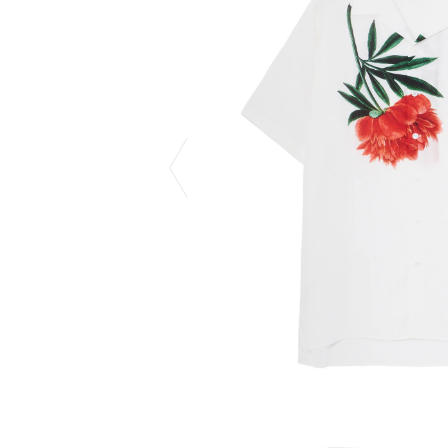
COTODAMA
PYRENEX
COW BOOKS
RequaL≡
Dear Stranger
Rocky Mountai
Dr.Martens
Room No.6
EYEFUNNY OBJECTS
龍が如く ス
F.C.Real Bristol
©︎SAINT Mxxxx
GELATO PIQUE
Schott
God's True Cashmere
silkmasterSB
GOOPiMADE
SINN PURETÉ
HOLLYWOOD RANCH MARKET
SPIEWAK
Hydro Flask®
stein
HYSTERIC GLAMOUR
SUICOKE
IRACEMA
サッポロ生
IZUMONSTER
鈴木盛久工
一澤信三郎帆布
TETSUYA ISH
KANGOL
THE H.W.DO
KidSuper
TRADMAN’S 
Kie Einzelganger
WACKO MARI
KNIT GANG COUNCIL
Waterfront
Landscape Products
WILDSIDE YO
LASTMAN
WIND AND SE
利工民
Y-3