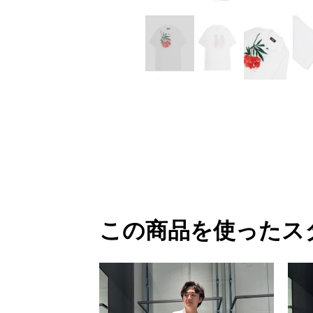
M A S U
Y-3 NEIGHB
M/M (Paris)
Y's for men
Manhattan Portage BLACK LABEL
YAMANE INDU
MEDICOM TOY
YDOT
MINEDENIM
この商品を使ったス