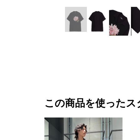
M A S U
Y-3 NEIGHB
M/M (Paris)
Y's for men
Manhattan Portage BLACK LABEL
YAMANE INDU
MEDICOM TOY
YDOT
MINEDENIM
この商品を使ったス