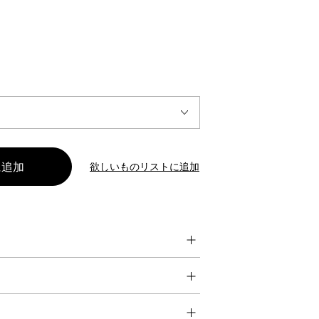
INTERVIEW
Fashion
マスターピースと「黒」が出会う、漆黒の「バンブーチェ
ア」
欲しいものリストに追加
Shopping Guide
Contact
会社概要
利用規約
特定商取引法に基づく表示
プライバシーポリシー