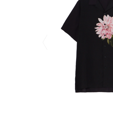
COTODAMA
PYRENEX
COW BOOKS
RequaL≡
Dear Stranger
Rocky Mountai
Dr.Martens
Room No.6
EYEFUNNY OBJECTS
龍が如く ス
F.C.Real Bristol
©︎SAINT Mxxxx
GELATO PIQUE
Schott
God's True Cashmere
silkmasterSB
GOOPiMADE
SINN PURETÉ
HOLLYWOOD RANCH MARKET
SPIEWAK
Hydro Flask®
stein
HYSTERIC GLAMOUR
SUICOKE
IRACEMA
サッポロ生
IZUMONSTER
鈴木盛久工
一澤信三郎帆布
TETSUYA ISH
KANGOL
THE H.W.DO
KidSuper
TRADMAN’S 
Kie Einzelganger
WACKO MARI
KNIT GANG COUNCIL
Waterfront
Landscape Products
WILDSIDE YO
LASTMAN
WIND AND SE
利工民
Y-3