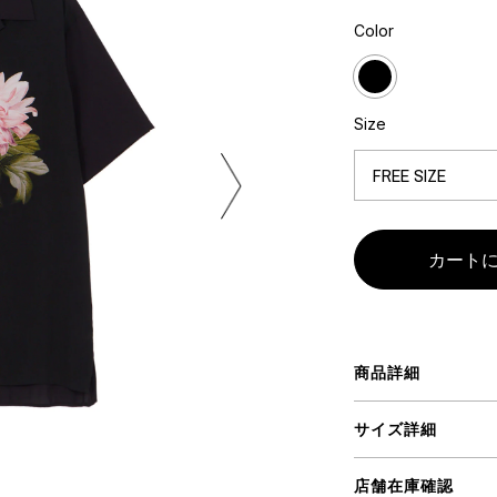
ミクストメディア
Color
オブジェ
n Featherbed
ペインティング
インテリア
タジオ
ブック
Size
xx
ビール黒ラベル
房
iKAWA
G&CO.
商品詳細
BONSAI
A
サイズ詳細
HJI YAMAMOTO
A
店舗在庫確認