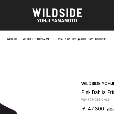
WILDSIDE
WILDSIDE YOHJI YAMAMOTO
Pink Dahlia Print Open Collar Short Sleeve Shirt
AKIO NAGASAWA GALLERY
アウターウェア
O
天野 タケル
ニット
Brassai
シャツ
CA7RIEL & Paco Amoroso
カットソー
OOD®
CHITO
パンツ
五木田 智央
スカート
 TEXTILE
梶芽衣子
ドレス
WILDSIDE YOH
AME
森山 大道
シューズ
Pink Dahlia Pri
水の江 滝子
バッグ
鈴木 清順
ハット
WK-B22-253-2-03
TAKAY
アクセサリー
￥ 47,300
AN
内田 すずめ
フォトグラフ
(税込
ART
シルクスクリーン