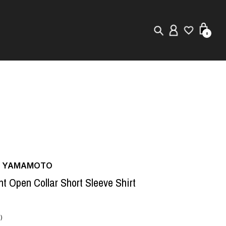
0
New in
Visuals
Staff Styling
Store Locator
JI YAMAMOTO
Editorial
nt Open Collar Short Sleeve Shirt
)