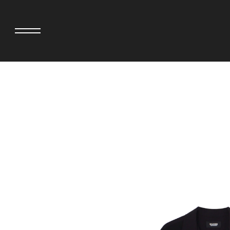
>
adidas originals × AVAVAV
MIYOSHI RUG
adidas originals × Song for the Mute
MOSS STUDI
adidas originals × Wales Bonner
三越製作所
adidas originals × Willy Chavarria
NEEDLES
AKILA
NEIGHBORH
AMBUSH
NEW ERA
ANATOMICA
NOMARHYTHM
BE@RBRICK
NORTH NO N
BlackEyePatch
OOFOS
BLUE BLUE
PHINGERIN
BROSH
pillings
CASETiFY
POGGYTHEM
CHIVAS REGAL
PROLETA RE 