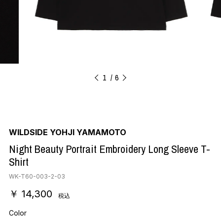
1
6
WILDSIDE YOHJI YAMAMOTO
Night Beauty Portrait Embroidery Long Sleeve T-
Shirt
WK-T60-003-2-03
￥ 14,300
税込
Color