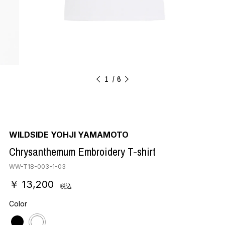
1
6
WILDSIDE YOHJI YAMAMOTO
Chrysanthemum Embroidery T-shirt
WW-T18-003-1-03
￥ 13,200
税込
Color