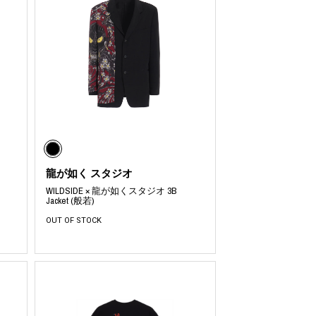
龍が如く スタジオ
n
WILDSIDE × 龍が如くスタジオ 3B
Jacket (般若)
OUT OF STOCK