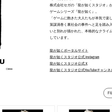
ART
ミクストメディア
株式会社セガの「龍が如くスタジオ」
オブジェ
ゲームシリーズ『龍が如く』。
ペインティング
「ゲームに飽きた大人たちが本気で楽し
n Featherbed
インテリア
策謀渦巻く裏社会の事件へと足を踏み
ブック
タジオ
いと別れが描かれた、本格的なクライ
xx
しています。
龍が如くポータルサイト
龍が如くスタジオ公式 Instagram
龍が如くスタジオ公式 X
ビール黒ラベル
龍が如くスタジオ公式YouTubeチャンネ
房
iKAWA
G&CO.
BONSAI
FI
A
HJI YAMAMOTO
A