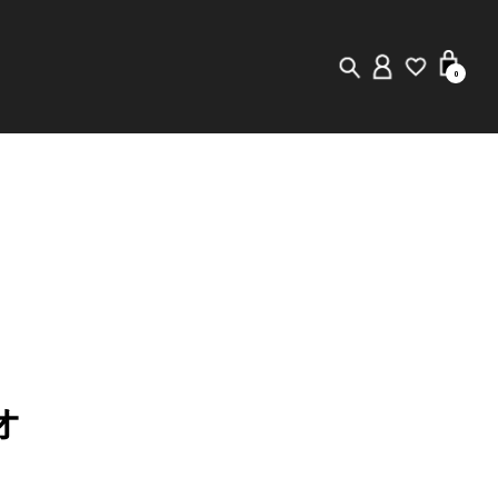
0
New in
Visuals
Staff Styling
Store Locator
Editorial
オ