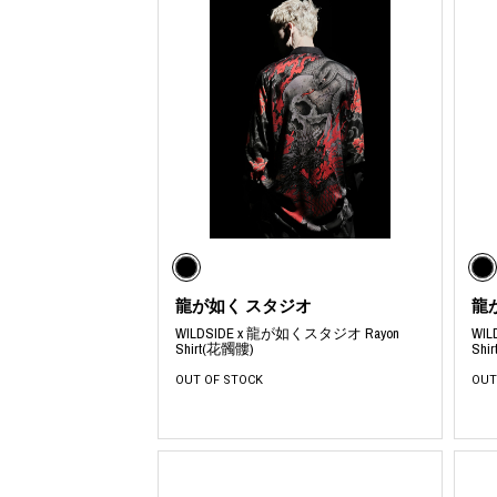
利工民
Y-3
M A S U
Y-3 NEIGHB
M/M (Paris)
Y's for men
Manhattan Portage BLACK LABEL
YAMANE INDU
MEDICOM TOY
YDOT
龍が如く スタジオ
龍
WILDSIDE x 龍が如くスタジオ Rayon
WI
Shirt(花髑髏)
Shi
OUT OF STOCK
OUT