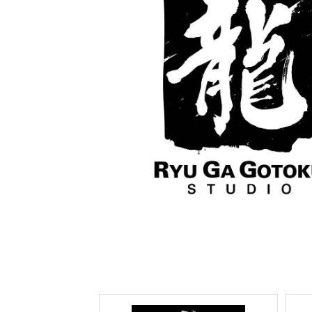
COTODAMA
PROLETA RE 
COW BOOKS
PYRENEX
Dear Stranger
RequaL≡
Dr.Martens
Rocky Mountai
ept
Room No.6
EYEFUNNY OBJECTS
龍が如く ス
F.C.Real Bristol
©︎SAINT Mxxxx
GELATO PIQUE
Schott
God's True Cashmere
silkmasterSB
GOOPiMADE
SINN PURETÉ
HOLLYWOOD RANCH MARKET
SPIEWAK
Hydro Flask®
stein
HYSTERIC GLAMOUR
SUICOKE
IRACEMA
サッポロ生
IZUMONSTER
鈴木盛久工
一澤信三郎帆布
TETSUYA ISH
KANGOL
THE H.W.DO
KidSuper
TRADMAN’S 
Kie Einzelganger
WACKO MARI
KNIT GANG COUNCIL
Waterfront
Landscape Products
WILDSIDE YO
LASTMAN
WIND AND SE