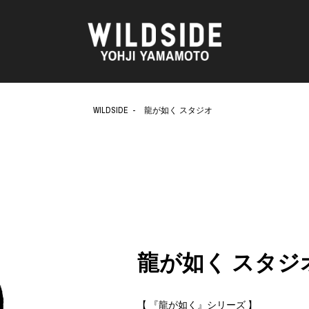
WILDSIDE
龍が如く スタジオ
AKIO NAGASAWA GALLERY
アウターウェア
天野 タケル
ニット
O
Brassai
シャツ
CA7RIEL & Paco Amoroso
カットソー
CHITO
パンツ
OOD®
五木田 智央
スカート
梶芽衣子
ドレス
 TEXTILE
森山 大道
シューズ
AME
水の江 滝子
バッグ
龍が如く スタジ
鈴木 清順
ハット
TAKAY
アクセサリー
内田 すずめ
フォトグラフ
【 『龍が如く』シリーズ 】
AN
シルクスクリーン