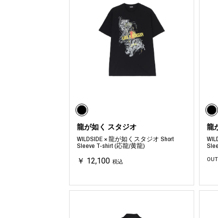
龍が如く スタジオ
龍
WILDSIDE × 龍が如くスタジオ Short
WI
Sleeve T-shirt (応龍/黄龍)
Sle
￥ 12,100
OUT
税込