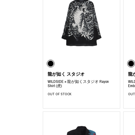
龍が如く スタジオ
龍
WILDSIDE × 龍が如くスタジオ Rayon
WI
Shirt (虎)
Emb
OUT OF STOCK
OUT