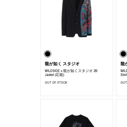
龍が如く スタジオ
龍
WILDSIDE × 龍が如くスタジオ 2B
WI
Jacket (応龍)
Shi
OUT OF STOCK
OUT