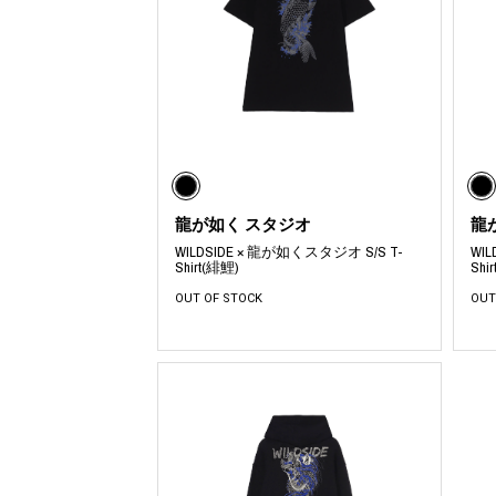
龍が如く スタジオ
龍
WILDSIDE × 龍が如くスタジオ S/S T-
WI
Shirt(緋鯉)
Shir
OUT OF STOCK
OUT