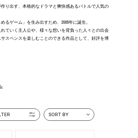
が作り出す、本格的なドラマと爽快感あるバトルで人気の
めるゲーム」を生み出すため、2005年に誕生。
入れていく主人公や、様々な想いを背負った人々との出会
INTERVIEW
Fashion
ムサスペンスを楽しむことのできる作品として、好評を博
マスターピースと「黒」が出会う、漆黒の「バンブーチェ
ア」
ル
Shopping Guide
Contact
会社概要
利用規約
特定商取引法に基づく表示
プライバシーポリシー
LTER
SORT BY