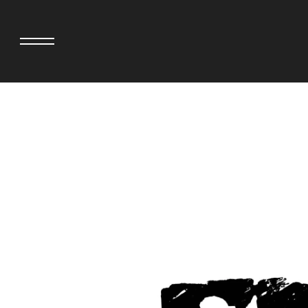
adidas originals × AVAVAV
MINEDENIM
adidas originals × Song for the Mute
MIYOSHI RUG
adidas originals × Wales Bonner
MOSS STUDI
adidas originals × Willy Chavarria
三越製作所
AKILA
NEEDLES
AMBUSH
NEIGHBORH
ANATOMICA
NEW ERA
BE@RBRICK
NOMARHYTHM
BlackEyePatch
NORTH NO N
BLUE BLUE
OOFOS
BROSH
PHINGERIN
CASETiFY
pillings
CHIVAS REGAL
POGGYTHEM