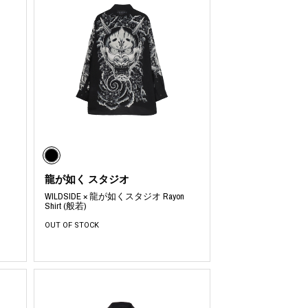
龍が如く スタジオ
WILDSIDE × 龍が如くスタジオ Rayon
Shirt (般若)
OUT OF STOCK