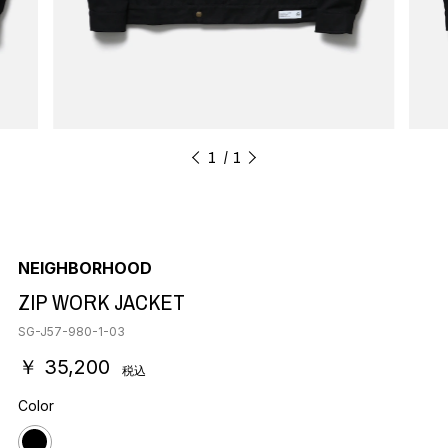
1
1
NEIGHBORHOOD
ZIP WORK JACKET
SG-J57-980-1-03
￥ 35,200
税込
Color