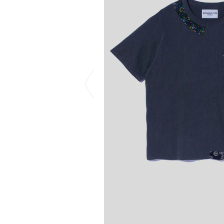
COTODAMA
PROLETA RE 
COW BOOKS
PYRENEX
Dear Stranger
RequaL≡
Dr.Martens
Rocky Mountai
ept
Room No.6
EYEFUNNY OBJECTS
龍が如く ス
F.C.Real Bristol
©︎SAINT Mxxxx
GELATO PIQUE
Schott
God's True Cashmere
silkmasterSB
GOOPiMADE
SINN PURETÉ
HOLLYWOOD RANCH MARKET
SPIEWAK
Hydro Flask®
stein
HYSTERIC GLAMOUR
SUICOKE
IRACEMA
サッポロ生
IZUMONSTER
鈴木盛久工
一澤信三郎帆布
TETSUYA ISH
KANGOL
THE H.W.DO
KidSuper
TRADMAN’S 
Kie Einzelganger
WACKO MARI
KNIT GANG COUNCIL
Waterfront
Landscape Products
WILDSIDE YO
LASTMAN
WIND AND SE