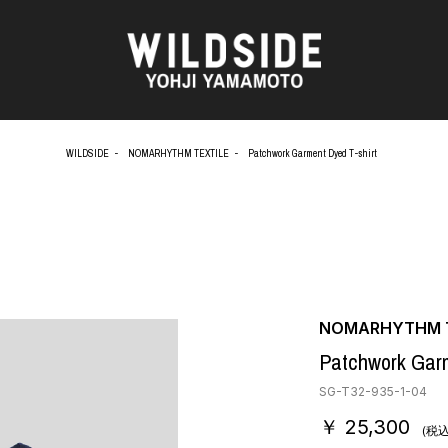
WILDSIDE
NOMARHYTHM TEXTILE
Patchwork Garment Dyed T-shirt
AKIO NAGASAWA GALLERY
アウターウェア
天野 タケル
ニット
O
Brassai
シャツ
CA7RIEL & Paco Amoroso
カットソー
CHITO
パンツ
OOD®
五木田 智央
スカート
梶芽衣子
ドレス
NOMARHYTHM T
 TEXTILE
森山 大道
シューズ
Patchwork Garm
AME
水の江 滝子
バッグ
鈴木 清順
ハット
SG-T32-935-1-04
TAKAY
アクセサリー
￥ 25,300
内田 すずめ
フォトグラフ
(税込
AN
シルクスクリーン