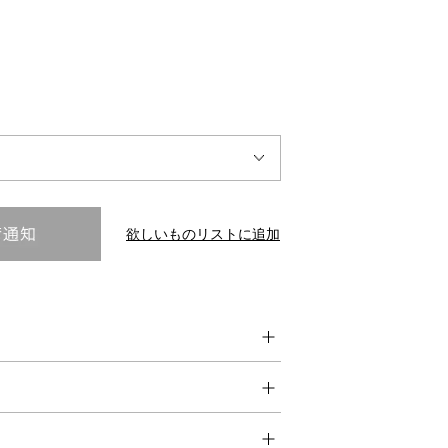
INTERVIEW
Fashion
マスターピースと「黒」が出会う、漆黒の「バンブーチェ
ア」
欲しいものリストに追加
Shopping Guide
Contact
会社概要
利用規約
特定商取引法に基づく表示
プライバシーポリシー