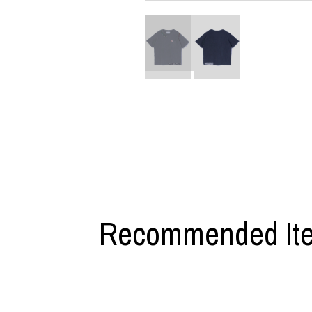
利工民
Y-3
M A S U
Y-3 NEIGHB
M/M (Paris)
Y's for men
Manhattan Portage BLACK LABEL
YAMANE INDU
MEDICOM TOY
YDOT
Recommended It