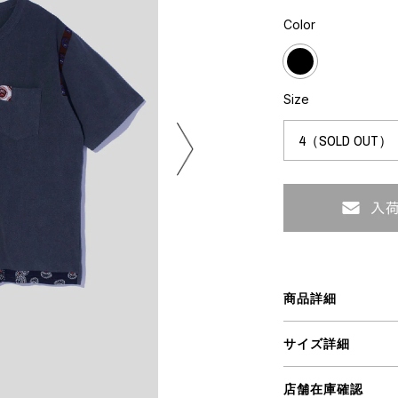
ART
ミクストメディア
Color
オブジェ
ペインティング
n Featherbed
インテリア
ブック
Size
タジオ
xx
ビール黒ラベル
房
iKAWA
商品詳細
G&CO.
BONSAI
A
サイズ詳細
HJI YAMAMOTO
A
店舗在庫確認