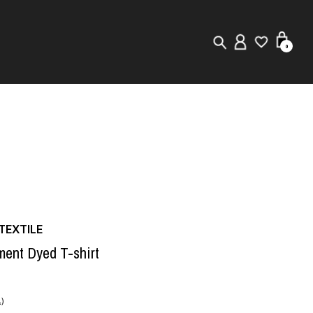
0
New in
Visuals
Staff Styling
Store Locator
EXTILE
Editorial
ent Dyed T-shirt
)