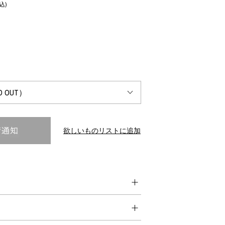
込)
INTERVIEW
Fashion
マスターピースと「黒」が出会う、漆黒の「バンブーチェ
ア」
欲しいものリストに追加
Shopping Guide
Contact
会社概要
利用規約
特定商取引法に基づく表示
プライバシーポリシー