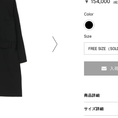
￥ 154,000
(税
ミクストメディア
オブジェ
Color
n Featherbed
ペインティング
インテリア
タジオ
ブック
xx
Size
ビール黒ラベル
房
iKAWA
G&CO.
BONSAI
A
商品詳細
HJI YAMAMOTO
サイズ詳細
A