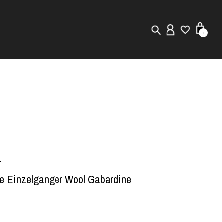
0
New in
Visuals
Staff Styling
Store Locator
r
Editorial
e Einzelganger Wool Gabardine