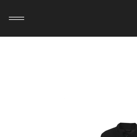
>
adidas originals × AVAVAV
MIYOSHI RUG
adidas originals × Song for the Mute
MOSS STUDI
adidas originals × Wales Bonner
三越製作所
adidas originals × Willy Chavarria
NEEDLES
AKILA
NEIGHBORH
AMBUSH
NEW ERA
ANATOMICA
NOMARHYTHM
BE@RBRICK
NORTH NO N
BlackEyePatch
OOFOS
BLUE BLUE
PHINGERIN
BROSH
pillings
CASETiFY
POGGYTHEM
CHIVAS REGAL
PROLETA RE 