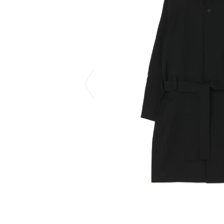
COTODAMA
PYRENEX
COW BOOKS
RequaL≡
Dear Stranger
Rocky Mountai
Dr.Martens
Room No.6
EYEFUNNY OBJECTS
龍が如く ス
F.C.Real Bristol
©︎SAINT Mxxxx
GELATO PIQUE
Schott
God's True Cashmere
silkmasterSB
GOOPiMADE
SINN PURETÉ
HOLLYWOOD RANCH MARKET
SPIEWAK
Hydro Flask®
stein
HYSTERIC GLAMOUR
SUICOKE
IRACEMA
サッポロ生
IZUMONSTER
鈴木盛久工
一澤信三郎帆布
TETSUYA ISH
KANGOL
THE H.W.DO
KidSuper
TRADMAN’S 
Kie Einzelganger
WACKO MARI
KNIT GANG COUNCIL
Waterfront
Landscape Products
WILDSIDE YO
LASTMAN
WIND AND SE
利工民
Y-3