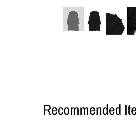
M A S U
Y-3 NEIGHB
M/M (Paris)
Y's for men
Manhattan Portage BLACK LABEL
YAMANE INDU
MEDICOM TOY
YDOT
MINEDENIM
Recommended It