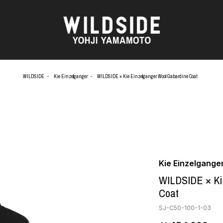
WILDSIDE
Kie Einzelganger
WILDSIDE × Kie Einzelganger Wool Gabardine Coat
AKIO NAGASAWA GALLERY
アウターウェア
O
天野 タケル
ニット
Brassai
シャツ
CA7RIEL & Paco Amoroso
カットソー
OOD®
CHITO
パンツ
五木田 智央
スカート
 TEXTILE
梶芽衣子
ドレス
Kie Einzelgange
AME
森山 大道
シューズ
WILDSIDE × Ki
水の江 滝子
バッグ
Coat
鈴木 清順
ハット
TAKAY
アクセサリー
SJ-C50-100-1-03
AN
内田 すずめ
フォトグラフ
ART
シルクスクリーン