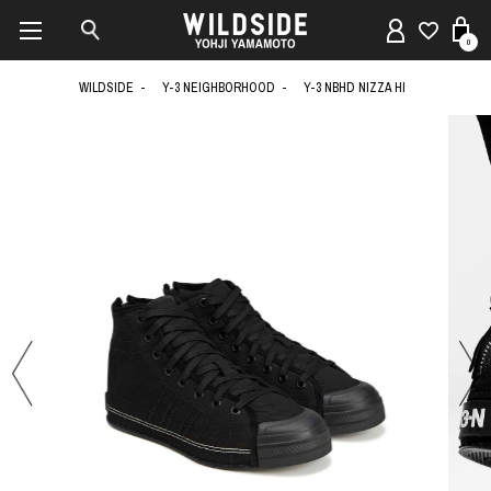
0
WILDSIDE
Y-3 NEIGHBORHOOD
Y-3 NBHD NIZZA HI