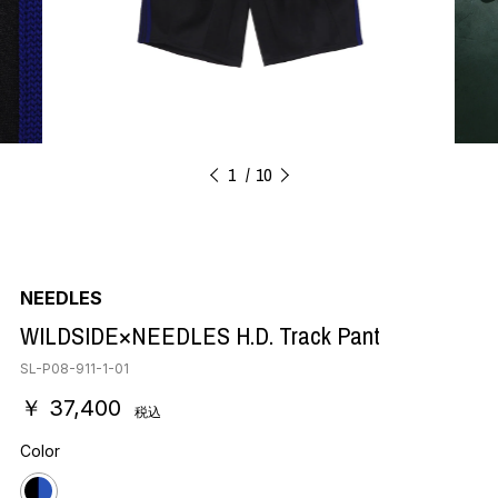
1
10
NEEDLES
WILDSIDE×NEEDLES H.D. Track Pant
SL-P08-911-1-01
￥ 37,400
税込
Color