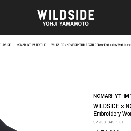
ILDSIDE
NOMARHYTHM TEXTILE
WILDSIDE × NOMARHYTHM TEXTILE Flower Embroidery Work Jacke
AKIO NAGASAWA GALLERY
アウターウェア
O
天野 タケル
ニット
Brassai
シャツ
CA7RIEL & Paco Amoroso
カットソー
OOD®
CHITO
パンツ
五木田 智央
スカート
 TEXTILE
梶芽衣子
ドレス
NOMARHYTHM T
AME
森山 大道
シューズ
WILDSIDE × N
水の江 滝子
バッグ
Embroidery Wor
鈴木 清順
ハット
TAKAY
アクセサリー
SP-J30-045-1-01
AN
内田 すずめ
フォトグラフ
ART
シルクスクリーン