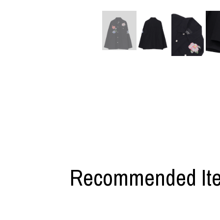
M A S U
Y-3 NEIGHB
M/M (Paris)
Y's for men
Manhattan Portage BLACK LABEL
YAMANE INDU
MEDICOM TOY
YDOT
MINEDENIM
Recommended It