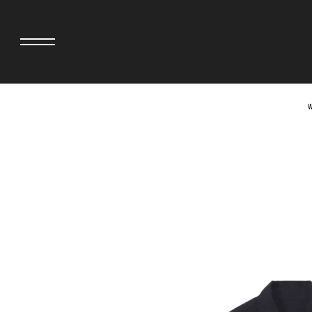
>
W
adidas originals × AVAVAV
MIYOSHI RUG
adidas originals × Song for the Mute
MOSS STUDI
adidas originals × Wales Bonner
三越製作所
adidas originals × Willy Chavarria
NEEDLES
AKILA
NEIGHBORH
AMBUSH
NEW ERA
ANATOMICA
NOMARHYTHM
BE@RBRICK
NORTH NO N
BlackEyePatch
OOFOS
BLUE BLUE
PHINGERIN
BROSH
pillings
CASETiFY
POGGYTHEM
CHIVAS REGAL
PROLETA RE 