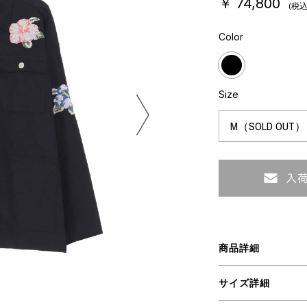
￥ 74,800
(税込
ミクストメディア
オブジェ
Color
n Featherbed
ペインティング
インテリア
タジオ
ブック
xx
Size
ビール黒ラベル
房
iKAWA
G&CO.
BONSAI
A
商品詳細
HJI YAMAMOTO
サイズ詳細
A