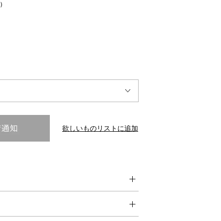
)
INTERVIEW
Fashion
マスターピースと「黒」が出会う、漆黒の「バンブーチェ
ア」
欲しいものリストに追加
Shopping Guide
Contact
会社概要
利用規約
特定商取引法に基づく表示
プライバシーポリシー