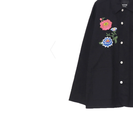
COTODAMA
PYRENEX
COW BOOKS
RequaL≡
Dear Stranger
Rocky Mountai
Dr.Martens
Room No.6
EYEFUNNY OBJECTS
龍が如く ス
F.C.Real Bristol
©︎SAINT Mxxxx
GELATO PIQUE
Schott
God's True Cashmere
silkmasterSB
GOOPiMADE
SINN PURETÉ
HOLLYWOOD RANCH MARKET
SPIEWAK
Hydro Flask®
stein
HYSTERIC GLAMOUR
SUICOKE
IRACEMA
サッポロ生
IZUMONSTER
鈴木盛久工
一澤信三郎帆布
TETSUYA ISH
KANGOL
THE H.W.DO
KidSuper
TRADMAN’S 
Kie Einzelganger
WACKO MARI
KNIT GANG COUNCIL
Waterfront
Landscape Products
WILDSIDE YO
LASTMAN
WIND AND SE
利工民
Y-3