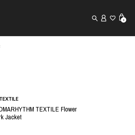
0
t
New in
Visuals
Staff Styling
Store Locator
EXTILE
Editorial
OMARHYTHM TEXTILE Flower
k Jacket