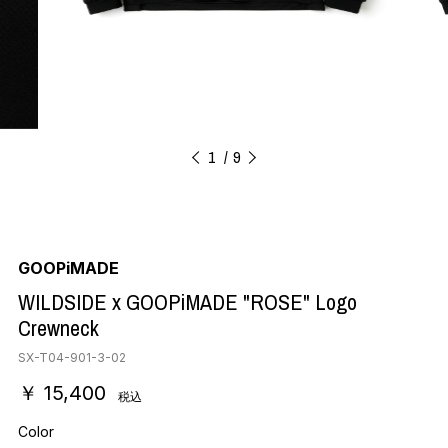
1
9
GOOPiMADE
WILDSIDE x GOOPiMADE "ROSE" Logo
Crewneck
SX-T04-901-3-02
￥ 15,400
税込
Color