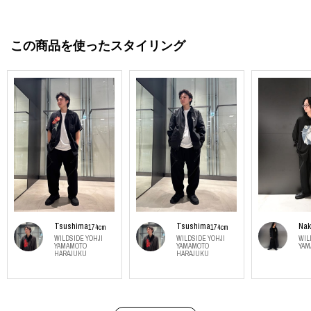
この商品を使ったスタイリング
Tsushima
Tsushima
Nak
174cm
174cm
WILDSIDE YOHJI
WILDSIDE YOHJI
WIL
YAMAMOTO
YAMAMOTO
YAM
HARAJUKU
HARAJUKU