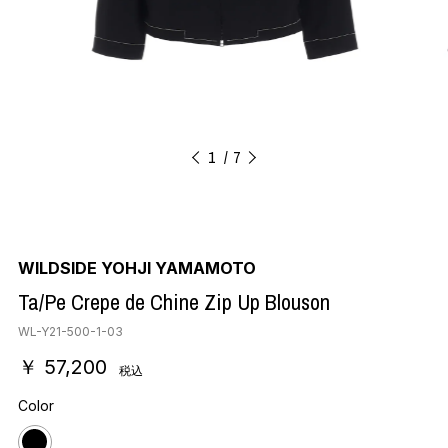
1
7
WILDSIDE YOHJI YAMAMOTO
Ta/Pe Crepe de Chine Zip Up Blouson
WL-Y21-500-1-03
￥ 57,200
税込
Color