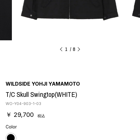
1
8
WILDSIDE YOHJI YAMAMOTO
T/C Skull Swingtop(WHITE)
WO-Y04-903-1-03
￥ 29,700
税込
Color