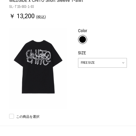
WILDSIDE x CHITO Short Sleeve T-shirt
SL-T15-003-1-03
￥ 13,200
(税込)
Color
SIZE
この商品を選択