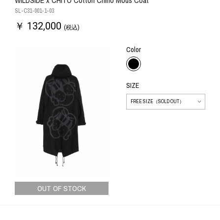
WILDSIDE x CHITO Cotton Chino Mods Coat
SL-C31-001-1-03
￥ 132,000
(税込)
Color
SIZE
OUT OF STOCK