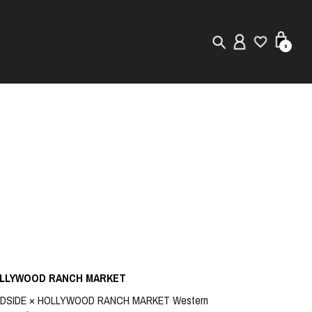
0
New in
Visuals
Staff Styling
Store Locator
Editorial
LLYWOOD RANCH MARKET
LDSIDE × HOLLYWOOD RANCH MARKET Western