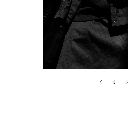
利工民
Y-3
M A S U
Y-3 NEIGHB
M/M (Paris)
Y's for men
Manhattan Portage BLACK LABEL
YAMANE INDU
MEDICOM TOY
YDOT
3