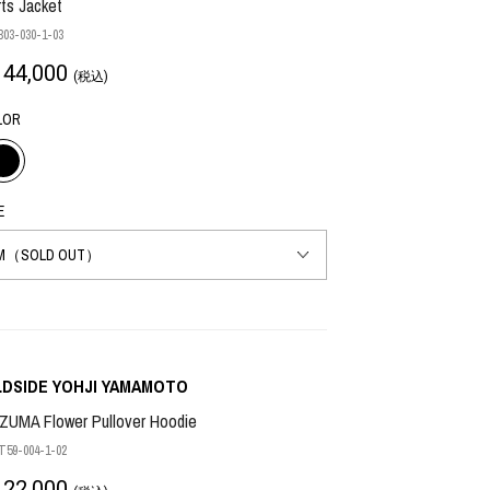
rts Jacket
03-030-1-03
44,000
(税込)
LOR
INTERVIEW
Fashion
マスターピースと「黒」が出会う、漆黒の「バンブーチェ
ア」
E
Shopping Guide
Contact
会社概要
利用規約
特定商取引法に基づく表示
プライバシーポリシー
LDSIDE YOHJI YAMAMOTO
ZUMA Flower Pullover Hoodie
59-004-1-02
22,000