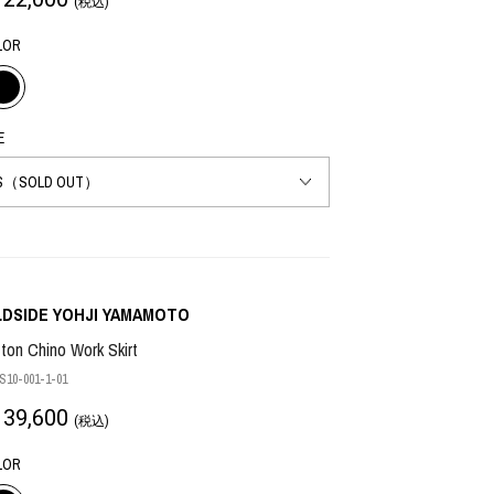
(税込)
LOR
E
LDSIDE YOHJI YAMAMOTO
ton Chino Work Skirt
10-001-1-01
39,600
(税込)
LOR