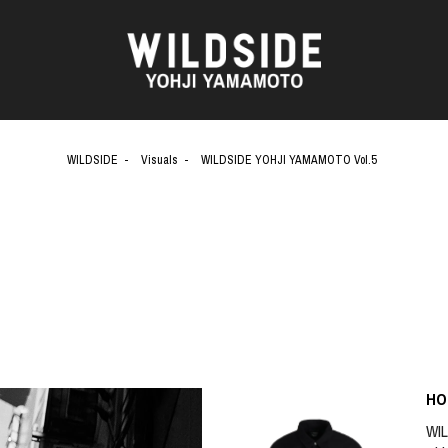
WILDSIDE
Visuals
WILDSIDE YOHJI YAMAMOTO Vol.5
AKIO NAGASAWA GALLERY
アウターウェア
天野 タケル
ニット
O
Brassai
シャツ
CA7RIEL & Paco Amoroso
カットソー
CHITO
パンツ
OOD®
五木田 智央
スカート
梶芽衣子
ドレス
 TEXTILE
森山 大道
シューズ
AME
水の江 滝子
バッグ
鈴木 清順
ハット
HO
TAKAY
アクセサリー
内田 すずめ
フォトグラフ
WI
AN
シルクスクリーン