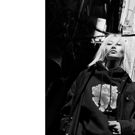
COTODAMA
PROLETA RE 
COW BOOKS
PYRENEX
Dear Stranger
RequaL≡
Dr.Martens
Rocky Mountai
ept
Room No.6
EYEFUNNY OBJECTS
龍が如く ス
F.C.Real Bristol
©︎SAINT Mxxxx
GELATO PIQUE
Schott
God's True Cashmere
silkmasterSB
GOOPiMADE
SINN PURETÉ
HOLLYWOOD RANCH MARKET
SPIEWAK
Hydro Flask®
stein
HYSTERIC GLAMOUR
SUICOKE
IRACEMA
サッポロ生
IZUMONSTER
鈴木盛久工
一澤信三郎帆布
TETSUYA ISH
KANGOL
THE H.W.DO
KidSuper
TRADMAN’S 
Kie Einzelganger
WACKO MARI
KNIT GANG COUNCIL
Waterfront
Landscape Products
WILDSIDE YO
LASTMAN
WIND AND SE