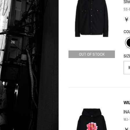
Shi
ART
ミクストメディア
SS-B
オブジェ
ペインティング
￥ 
n Featherbed
インテリア
ブック
CO
タジオ
xx
OUT OF STOCK
SIZ
ビール黒ラベル
房
iKAWA
G&CO.
WI
BONSAI
A
INA
WJ-T
HJI YAMAMOTO
A
￥ 