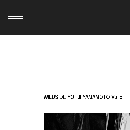
adidas originals × AVAVAV
MINEDENIM
adidas originals × Song for the Mute
MIYOSHI RUG
adidas originals × Wales Bonner
MOSS STUDI
adidas originals × Willy Chavarria
三越製作所
AKILA
NEEDLES
AMBUSH
NEIGHBORH
ANATOMICA
NEW ERA
WILDSIDE YOHJI YAMAMOTO Vol.5
BE@RBRICK
NOMARHYTHM
BlackEyePatch
NORTH NO N
BLUE BLUE
OOFOS
BROSH
PHINGERIN
CASETiFY
pillings
CHIVAS REGAL
POGGYTHEM