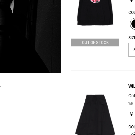
ORHOOD®
CO
STRIES
SIZ
OUT OF STOCK
WI
Cot
WE-S
￥ 
CO