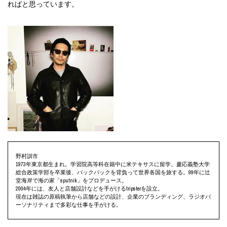
ればと思っています。
野村訓市
1973年東京都生まれ。学習院高等科在籍中に米テキサスに留学。慶応義塾大学
総合政策学部を卒業後、バックパックを背負って世界各国を旅する。99年に辻
堂海岸で海の家「sputnik」をプロデュース。
2004年には、友人と店舗設計などを手がけるtripsterを設立。
現在は雑誌の原稿執筆から店舗などの設計、企業のブランディング、ラジオパ
ーソナリティまで多彩な仕事を手がける。