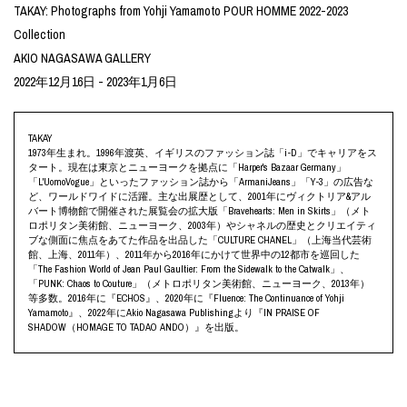
TAKAY: Photographs from Yohji Yamamoto POUR HOMME 2022-2023
Collection
AKIO NAGASAWA GALLERY
2022年12月16日 - 2023年1月6日
TAKAY
1973年生まれ。1996年渡英、イギリスのファッション誌「i-D」でキャリアをス
タート。現在は東京とニューヨークを拠点に「Harper's Bazaar Germany」
「L'UomoVogue」といったファッション誌から「ArmaniJeans」「Y-3」の広告な
ど、ワールドワイドに活躍。主な出展歴として、2001年にヴィクトリア&アル
バート博物館で開催された展覧会の拡大版「Bravehearts: Men in Skirts」（メト
ロポリタン美術館、ニューヨーク、2003年）やシャネルの歴史とクリエイティ
ブな側面に焦点をあてた作品を出品した「CULTURE CHANEL」（上海当代芸術
館、上海、2011年）、2011年から2016年にかけて世界中の12都市を巡回した
「The Fashion World of Jean Paul Gaultier: From the Sidewalk to the Catwalk」、
「PUNK: Chaos to Couture」（メトロポリタン美術館、ニューヨーク、2013年）
等多数。2016年に『ECHOS』、2020年に『Fluence: The Continuance of Yohji
Yamamoto』、2022年にAkio Nagasawa Publishingより『IN PRAISE OF
SHADOW（HOMAGE TO TADAO ANDO）』を出版。