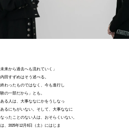
ART
ミクストメディア
オブジェ
ペインティング
n Featherbed
インテリア
ブック
タジオ
xx
は未来から過去へも流れていく」
内田すずめはそう述べる。
ビール黒ラベル
は終わったものではなく、今も進行し
房
iKAWA
経験の一部だから」とも。
G&CO.
ある人は、大事ななにかをうしなっ
BONSAI
A
があるにちがいない。そして、大事ななに
しなったことのない人は、おそらくいない。
HJI YAMAMOTO
、2025年12月6日（土）にはじま
A