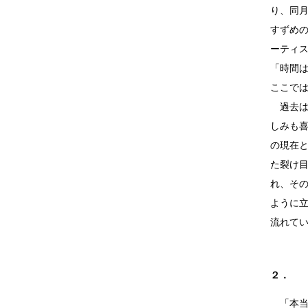
利工民
Y-3
り、同月
M A S U
Y-3 NEIGHB
すずめ
M/M (Paris)
Y's for men
Manhattan Portage BLACK LABEL
YAMANE INDU
ーティ
MEDICOM TOY
YDOT
「時間
ここで
過去は
しみも
の現在
た裂け
れ、そ
ように
流れて
２．
「本当