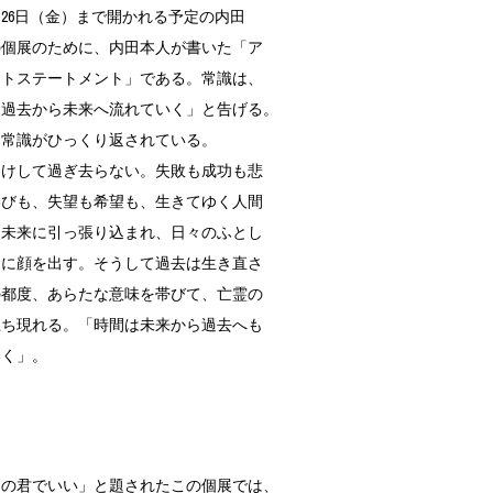
26日（金）まで開かれる予定の内田
ORHOOD®
の個展のために、内田本人が書いた「ア
STRIES
ストステートメント」である。常識は、
は過去から未来へ流れていく」と告げる。
は常識がひっくり返されている。
けして過ぎ去らない。失敗も成功も悲
喜びも、失望も希望も、生きてゆく人間
と未来に引っ張り込まれ、日々のふとし
目に顔を出す。そうして過去は生き直さ
の都度、あらたな意味を帯びて、亡霊の
立ち現れる。「時間は未来から過去へも
いく」。
の君でいい」と題されたこの個展では、