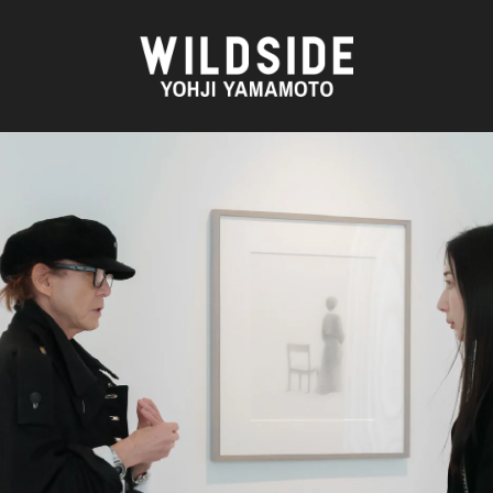
AKIO NAGASAWA GALLERY
アウターウェア
天野 タケル
ニット
O
Brassai
シャツ
CA7RIEL & Paco Amoroso
カットソー
CHITO
パンツ
OOD®
五木田 智央
スカート
梶芽衣子
ドレス
 TEXTILE
森山 大道
シューズ
AME
水の江 滝子
バッグ
鈴木 清順
ハット
TAKAY
アクセサリー
内田 すずめ
フォトグラフ
AN
シルクスクリーン