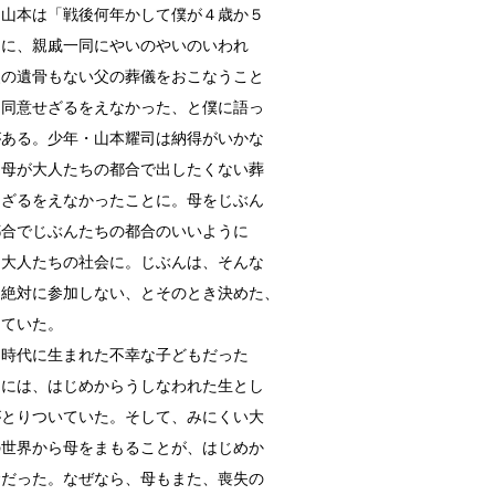
。山本は「戦後何年かして僕が４歳か５
ろに、親戚一同にやいのやいのいわれ
父の遺骨もない父の葬儀をおこなうこと
は同意せざるをえなかった、と僕に語っ
がある。少年・山本耀司は納得がいかな
。母が大人たちの都合で出したくない葬
さざるをえなかったことに。母をじぶん
都合でじぶんたちの都合のいいように
た大人たちの社会に。じぶんは、そんな
は絶対に参加しない、とそのとき決めた、
っていた。
時代に生まれた不幸な子どもだった
司には、はじめからうしなわれた生とし
がとりついていた。そして、みにくい大
の世界から母をまもることが、はじめか
命だった。なぜなら、母もまた、喪失の