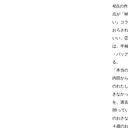
42点の
点が「W
い』コ
おろさ
いい」
は、半袖
・バッ
る。
「本当
内田か
のわた
きなか
を、過
/持って
のおさ
４歳の