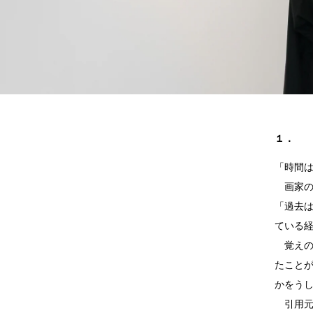
COTODAMA
PROLETA RE 
COW BOOKS
PYRENEX
Dear Stranger
RequaL≡
Dr.Martens
Rocky Mountai
ept
Room No.6
EYEFUNNY OBJECTS
龍が如く ス
F.C.Real Bristol
©︎SAINT Mxxxx
GELATO PIQUE
Schott
God's True Cashmere
silkmasterSB
１．
GOOPiMADE
SINN PURETÉ
HOLLYWOOD RANCH MARKET
SPIEWAK
Hydro Flask®
stein
「時間
HYSTERIC GLAMOUR
SUICOKE
画家の
IRACEMA
サッポロ生
「過去
IZUMONSTER
鈴木盛久工
一澤信三郎帆布
TETSUYA ISH
ている
KANGOL
THE H.W.DO
覚えの
KidSuper
TRADMAN’S 
Kie Einzelganger
WACKO MARI
たこと
KNIT GANG COUNCIL
Waterfront
かをう
Landscape Products
WILDSIDE YO
引用元は
LASTMAN
WIND AND SE