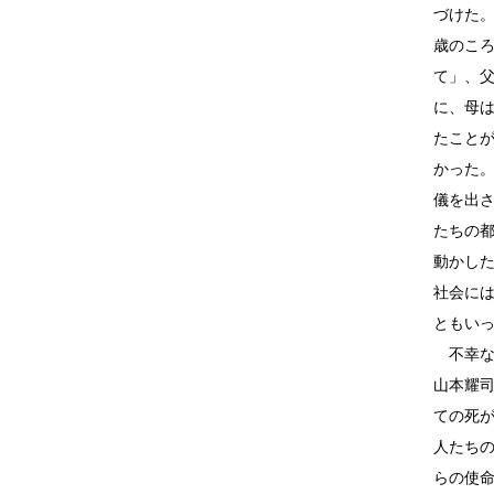
づけた
歳のこ
て」、
に、母
たこと
かった
儀を出
たちの
動かし
社会に
ともい
不幸な
山本耀
ての死
人たち
らの使