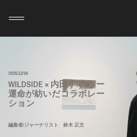
adidas originals × AVAVAV
MINEDENIM
adidas originals × Song for the Mute
MIYOSHI RUG
2025/12/06
adidas originals × Wales Bonner
MOSS STUDI
WILDSIDE × 内田すずめ ー
adidas originals × Willy Chavarria
三越製作所
AKILA
NEEDLES
運命が紡いだコラボレー
AMBUSH
NEIGHBORH
ANATOMICA
NEW ERA
ション
BE@RBRICK
NOMARHYTHM
BlackEyePatch
NORTH NO N
BLUE BLUE
OOFOS
編集者/ジャーナリスト 鈴木 正文
BROSH
PHINGERIN
CASETiFY
pillings
CHIVAS REGAL
POGGYTHEM