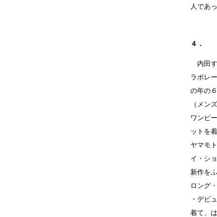
人であ
４．
内田す
ラボレー
の年の
（メンズ
ワンピ
ットを着
ヤマモト
イ・シ
新作をふ
ロング
・デビ
着て、