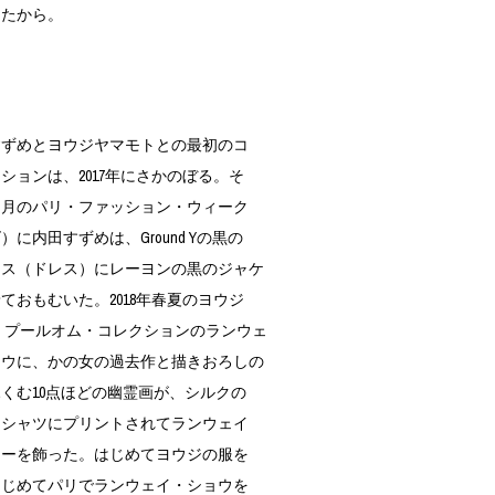
ったから。
ずめとヨウジヤマモトとの最初のコ
ションは、2017年にさかのぼる。そ
６月のパリ・ファッション・ウィーク
）に内田すずめは、Ground Yの黒の
ース（ドレス）にレーヨンの黒のジャケ
ておもむいた。2018年春夏のヨウジ
 プールオム・コレクションのランウェ
ョウに、かの女の過去作と描きおろしの
くむ10点ほどの幽霊画が、シルクの
・シャツにプリントされてランウェイ
ューを飾った。はじめてヨウジの服を
はじめてパリでランウェイ・ショウを