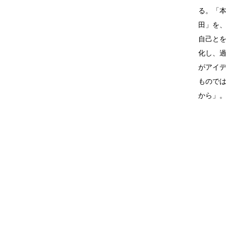
る。「
田」を
自己と
化し、
がアイ
もので
から」