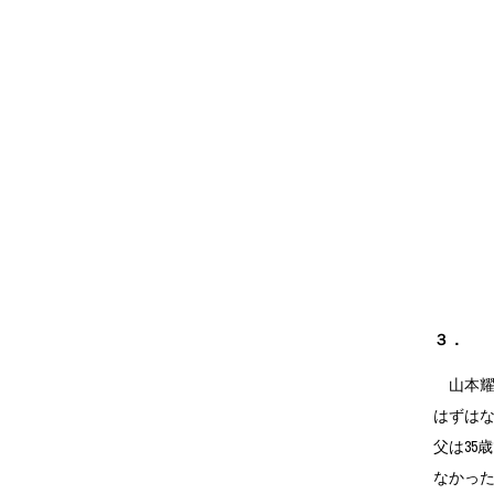
３．
山本耀
はずはな
父は35
なかっ