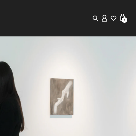
0
New in
Visuals
Staff Styling
Store Locator
Editorial