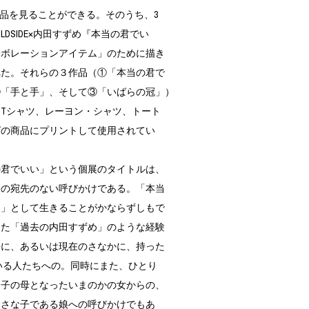
作品を見ることができる。そのうち、3
ILDSIDE×内田すずめ『本当の君でい
ラボレーションアイテム」のために描き
れた。それらの３作品（①「本当の君で
②「手と手」、そして③「いばらの冠」）
Tシャツ、レーヨン・シャツ、トート
グの商品にプリントして使用されてい
の君でいい」という個展のタイトルは、
らの宛先のない呼びかけである。「本当
し」として生きることがかならずしもで
った「過去の内田すずめ」のような経験
去に、あるいは現在のさなかに、持った
いる人たちへの。同時にまた、ひとり
な子の母となったいまのかの女からの、
おさな子である娘への呼びかけでもあ