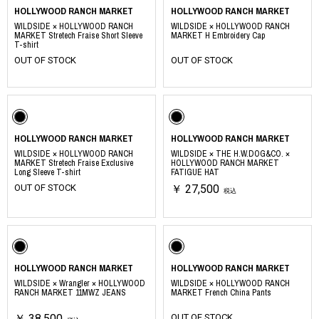
HOLLYWOOD RANCH MARKET
HOLLYWOOD RANCH MARKET
WILDSIDE × HOLLYWOOD RANCH
WILDSIDE × HOLLYWOOD RANCH
MARKET Stretech Fraise Short Sleeve
MARKET H Embroidery Cap
T-shirt
OUT OF STOCK
OUT OF STOCK
HOLLYWOOD RANCH MARKET
HOLLYWOOD RANCH MARKET
WILDSIDE × HOLLYWOOD RANCH
WILDSIDE × THE H.W.DOG&CO. ×
MARKET Stretech Fraise Exclusive
HOLLYWOOD RANCH MARKET
Long Sleeve T-shirt
FATIGUE HAT
OUT OF STOCK
￥ 27,500
税込
HOLLYWOOD RANCH MARKET
HOLLYWOOD RANCH MARKET
WILDSIDE × Wrangler × HOLLYWOOD
WILDSIDE × HOLLYWOOD RANCH
RANCH MARKET 11MWZ JEANS
MARKET French China Pants
￥ 38,500
OUT OF STOCK