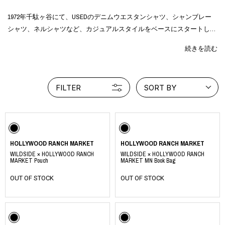
1972年千駄ヶ谷にて、USEDのデニムウエスタンシャツ、シャンブレー
シャツ、ネルシャツなど、カジュアルスタイルをベースにスタートしま
した。
続きを読む
1979年代官山に移り、その後バンダナからスタートしたオリジナルアイ
テムは着心地が良く、いつの時代にも着用できるモノ作りをしていま
す。
FILTER
SORT BY
HOLLYWOOD RANCH MARKET
HOLLYWOOD RANCH MARKET
HOLLYWOOD RANCH MARKET
WILDSIDE × HOLLYWOOD RANCH
WILDSIDE × HOLLYWOOD RANCH
MARKET Pouch
MARKET MN Book Bag
OUT OF STOCK
OUT OF STOCK