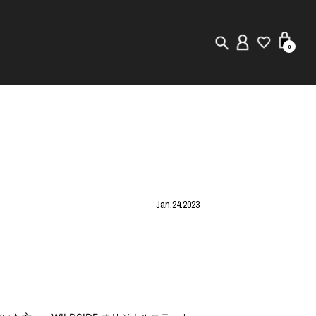
0
New in
Visuals
Staff Styling
Jan.24.2023
Store Locator
Editorial