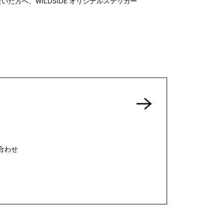
入いただいた方へ、WILDSIDE オリジナルステッカー
INTERVIEW
Fashion
マスターピースと「黒」が出会う、漆黒の「バンブーチェ
ア」
Shopping Guide
Contact
合わせ
会社概要
利用規約
特定商取引法に基づく表示
プライバシーポリシー