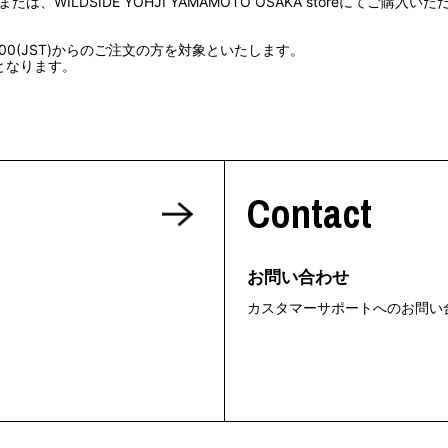
 または、WILDSIDE YOHJI YAMAMOTO OSAKA storeにてご購
ミクストメディア
オブジェ
)12:00(JST)からのご注文の方を対象といたします。
n Featherbed
ペインティング
となります。
インテリア
タジオ
ブック
xx
Contact
ビール黒ラベル
お問い合わせ
房
iKAWA
カスタマーサポートへのお問い
G&CO.
BONSAI
A
HJI YAMAMOTO
A