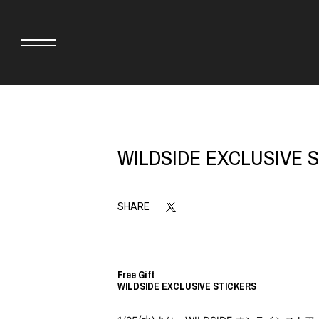
adidas originals × AVAVAV
MIYOSHI RUG
WILDSIDE EXCLUSIVE 
adidas originals × Song for the Mute
MOSS STUDI
adidas originals × Wales Bonner
三越製作所
adidas originals × Willy Chavarria
NEEDLES
AKILA
NEIGHBORH
SHARE
AMBUSH
NEW ERA
ANATOMICA
NOMARHYTHM
BE@RBRICK
NORTH NO N
BlackEyePatch
OOFOS
Free Gift
BLUE BLUE
PHINGERIN
WILDSIDE EXCLUSIVE STICKERS
BROSH
pillings
CASETiFY
POGGYTHEM
CHIVAS REGAL
PROLETA RE 