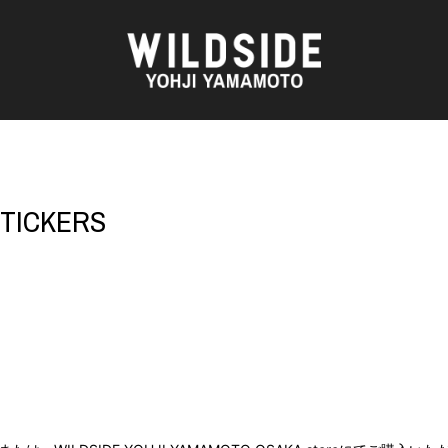
AKIO NAGASAWA GALLERY
アウターウェア
STICKERS
O
天野 タケル
ニット
Brassai
シャツ
CA7RIEL & Paco Amoroso
カットソー
OOD®
CHITO
パンツ
五木田 智央
スカート
 TEXTILE
梶芽衣子
ドレス
AME
森山 大道
シューズ
水の江 滝子
バッグ
鈴木 清順
ハット
TAKAY
アクセサリー
AN
内田 すずめ
フォトグラフ
ART
シルクスクリーン