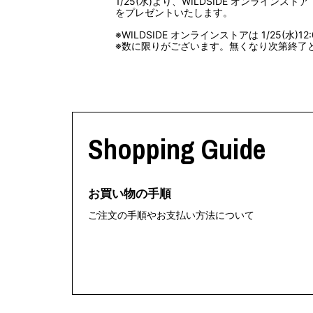
1/25(水)より、WILDSIDE オンラインストア
をプレゼントいたします。
COTODAMA
PYRENEX
COW BOOKS
RequaL≡
※WILDSIDE オンラインストアは 1/25(水
Dear Stranger
Rocky Mountai
※数に限りがございます。無くなり次第終了
Dr.Martens
Room No.6
EYEFUNNY OBJECTS
龍が如く ス
F.C.Real Bristol
©︎SAINT Mxxxx
GELATO PIQUE
Schott
God's True Cashmere
silkmasterSB
GOOPiMADE
SINN PURETÉ
Shopping Guide
HOLLYWOOD RANCH MARKET
SPIEWAK
Hydro Flask®
stein
HYSTERIC GLAMOUR
SUICOKE
IRACEMA
サッポロ生
お買い物の手順
IZUMONSTER
鈴木盛久工
一澤信三郎帆布
TETSUYA ISH
ご注文の手順やお支払い方法について
KANGOL
THE H.W.DO
KidSuper
TRADMAN’S 
Kie Einzelganger
WACKO MARI
KNIT GANG COUNCIL
Waterfront
Landscape Products
WILDSIDE YO
LASTMAN
WIND AND SE
利工民
Y-3