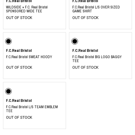
F.C.Real Bristol
F.C.Real Bristol
WILDSIDE × F.C. Real Bristol
F.C.Real Bristol L/S OVER SIZED
SPONSORED WIDE TEE
GAME SHIRT
OUT OF STOCK
OUT OF STOCK
F.C.Real Bristol
F.C.Real Bristol
F.C.Real Bristol SWEAT HOODY
F.C.Real Bristol BIG LOGO BAGGY
TEE
OUT OF STOCK
OUT OF STOCK
F.C.Real Bristol
F.C.Real Bristol L/S TEAM EMBLEM
TEE
OUT OF STOCK