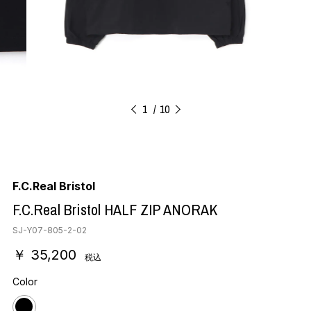
1
10
F.C.Real Bristol
F.C.Real Bristol HALF ZIP ANORAK
SJ-Y07-805-2-02
￥ 35,200
税込
Color