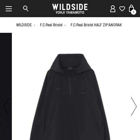
0
WILDSIDE
F.C.Real Bristol
F.C.Real Bristol HALF ZIP ANORAK