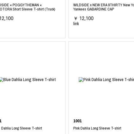
DSIDE × POGGYTHEMAN ×
WILDSIDE x NEW ERA 9THIRTY New Yo
TORA Short Sleeve T-shirt (Truck)
Yankees GABARDINE CAP
12,100
￥ 12,100
link
1
1001
 Dahlia Long Sleeve T-shirt
Pink Dahlia Long Sleeve T-shirt