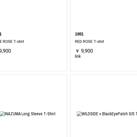
ORHOOD®
STRIES
1
1001
E ROSE T-shirt
RED ROSE T-shirt
9,900
￥ 9,900
link