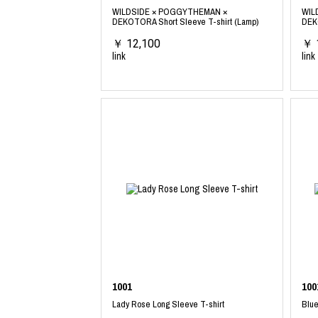
WILDSIDE × POGGYTHEMAN ×
WIL
DEKOTORA Short Sleeve T-shirt (Lamp)
DEKO
￥ 12,100
￥ 
link
link
1001
100
Lady Rose Long Sleeve T-shirt
Blue