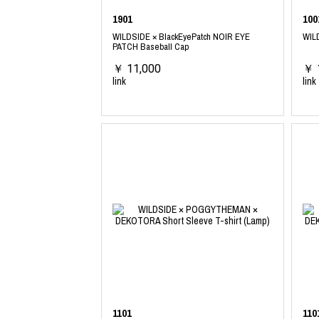
1901
100
WILDSIDE × BlackEyePatch NOIR EYE
WILD
PATCH Baseball Cap
￥ 11,000
￥ 
link
link
1101
110