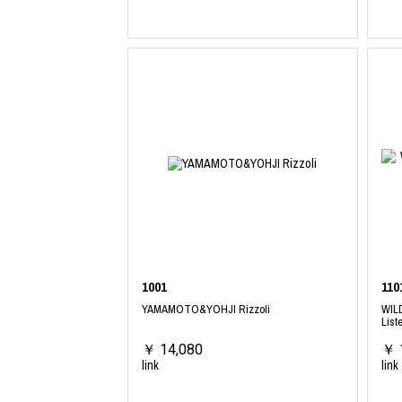
1001
110
YAMAMOTO&YOHJI Rizzoli
WIL
List
￥ 14,080
￥ 
link
link