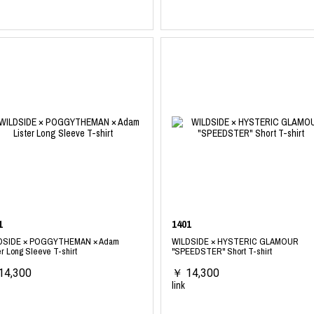
1
1401
DSIDE × POGGYTHEMAN × Adam
WILDSIDE × HYSTERIC GLAMOUR
er Long Sleeve T-shirt
"SPEEDSTER" Short T-shirt
14,300
￥ 14,300
link