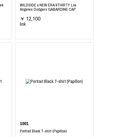
rk
WILDSIDE x NEW ERA 9THIRTY Los
Angeles Dodgers GABARDINE CAP
￥ 12,100
link
1001
Portrait Black T-shirt (Papillon)