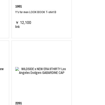
1001
Y's for men LOOK BOOK T-shirt B
￥ 12,100
link
2201