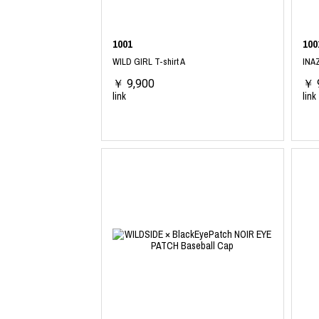
1001
100
WILD GIRL T-shirt A
INA
￥ 9,900
￥ 
link
link