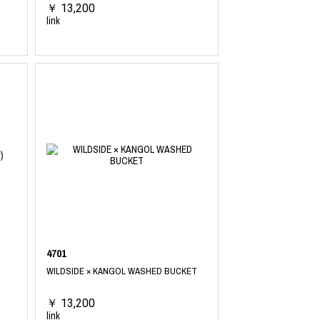
￥ 13,200
link
4701
WILDSIDE × KANGOL WASHED BUCKET
￥ 13,200
link