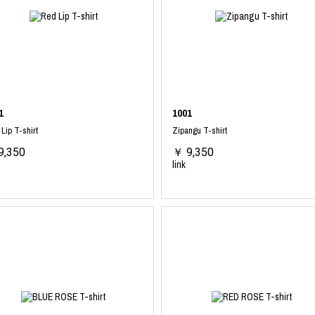
ART
ミクストメディア
オブジェ
ペインティング
n Featherbed
インテリア
ブック
タジオ
xx
1
1001
Lip T-shirt
Zipangu T-shirt
9,350
￥ 9,350
link
ビール黒ラベル
房
iKAWA
G&CO.
BONSAI
A
HJI YAMAMOTO
A