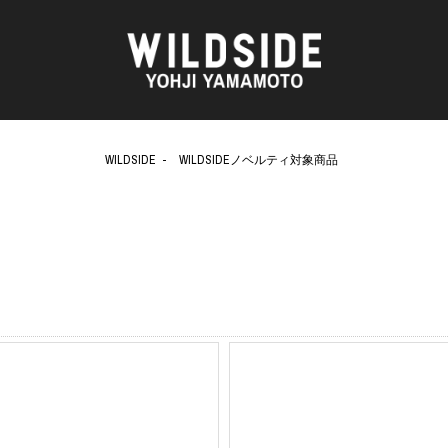
WILDSIDE
WILDSIDEノベルティ対象商品
AKIO NAGASAWA GALLERY
アウターウェア
天野 タケル
ニット
O
Brassai
シャツ
CA7RIEL & Paco Amoroso
カットソー
CHITO
パンツ
OOD®
五木田 智央
スカート
梶芽衣子
ドレス
 TEXTILE
森山 大道
シューズ
AME
水の江 滝子
バッグ
鈴木 清順
ハット
TAKAY
アクセサリー
内田 すずめ
フォトグラフ
AN
シルクスクリーン