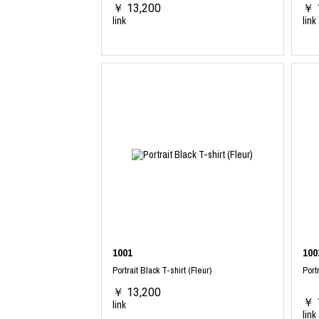
￥ 13,200
￥ 
link
link
1001
100
Portrait Black T-shirt (Fleur)
Port
￥ 13,200
￥ 
link
link