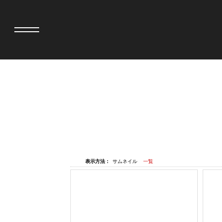
adidas originals × AVAVAV
MINEDENIM
adidas originals × Song for the Mute
MIYOSHI RUG
adidas originals × Wales Bonner
MOSS STUDI
adidas originals × Willy Chavarria
三越製作所
AKILA
NEEDLES
AMBUSH
NEIGHBORH
ANATOMICA
NEW ERA
表示方法：
サムネイル
一覧
BE@RBRICK
NOMARHYTHM
BlackEyePatch
NORTH NO N
BLUE BLUE
OOFOS
BROSH
PHINGERIN
CASETiFY
pillings
CHIVAS REGAL
POGGYTHEM