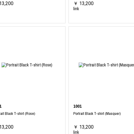
13,200
￥ 13,200
link
1
1001
rait Black T-shirt (Rose)
Portrait Black T-shirt (Masquer)
13,200
￥ 13,200
link