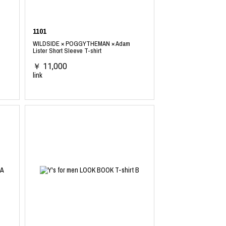
1101
WILDSIDE × POGGYTHEMAN × Adam
Lister Short Sleeve T-shirt
￥ 11,000
link