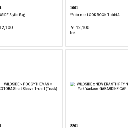
1
1001
SIDE Stylist Bag
Y's for men LOOK BOOK T-shirt A
12,100
￥ 12,100
link
1
2201