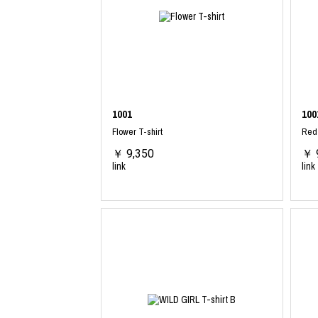
COTODAMA
PROLETA RE 
COW BOOKS
PYRENEX
Dear Stranger
RequaL≡
Dr.Martens
Rocky Mountai
ept
Room No.6
EYEFUNNY OBJECTS
龍が如く ス
F.C.Real Bristol
©︎SAINT Mxxxx
GELATO PIQUE
Schott
1001
100
God's True Cashmere
silkmasterSB
Flower T-shirt
Red 
GOOPiMADE
SINN PURETÉ
￥ 9,350
￥ 
HOLLYWOOD RANCH MARKET
SPIEWAK
link
link
Hydro Flask®
stein
HYSTERIC GLAMOUR
SUICOKE
IRACEMA
サッポロ生
IZUMONSTER
鈴木盛久工
一澤信三郎帆布
TETSUYA ISH
KANGOL
THE H.W.DO
KidSuper
TRADMAN’S 
Kie Einzelganger
WACKO MARI
KNIT GANG COUNCIL
Waterfront
Landscape Products
WILDSIDE YO
LASTMAN
WIND AND SE