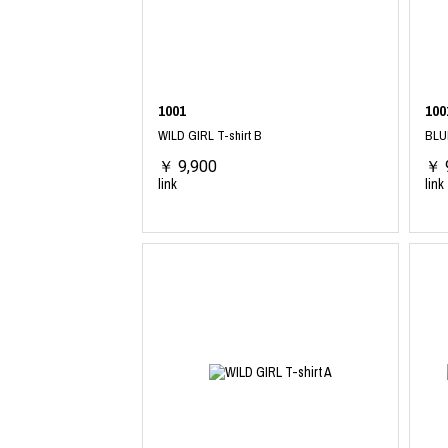
利工民
Y-3
M A S U
Y-3 NEIGHB
M/M (Paris)
Y's for men
Manhattan Portage BLACK LABEL
YAMANE INDU
MEDICOM TOY
YDOT
1001
100
WILD GIRL T-shirt B
BLU
￥ 9,900
￥ 
link
link