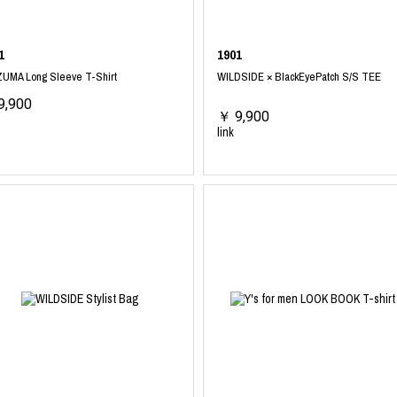
1
1901
ZUMA Long Sleeve T-Shirt
WILDSIDE × BlackEyePatch S/S TEE
9,900
￥ 9,900
link