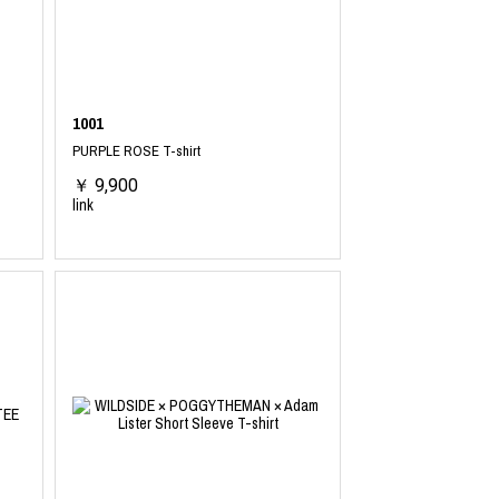
1001
PURPLE ROSE T-shirt
￥ 9,900
link