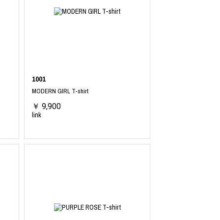
INTERVIEW
Fashion
マスターピースと「黒」が出会う、漆黒の「バンブーチェ
1001
ア」
MODERN GIRL T-shirt
￥ 9,900
link
Shopping Guide
Contact
会社概要
利用規約
特定商取引法に基づく表示
プライバシーポリシー