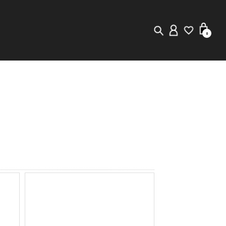
0
New in
Visuals
Staff Styling
Store Locator
Editorial