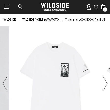
0
WILDSIDE
WILDSIDE YOHJI YAMAMOTO
Y's for men LOOK BOOK T-shirt B