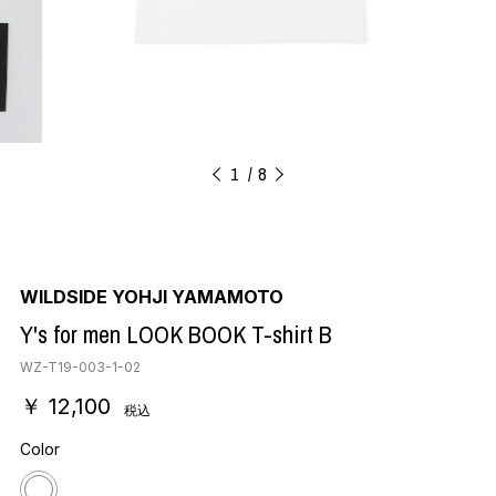
1
8
WILDSIDE YOHJI YAMAMOTO
Y's for men LOOK BOOK T-shirt B
WZ-T19-003-1-02
￥ 12,100
税込
Color