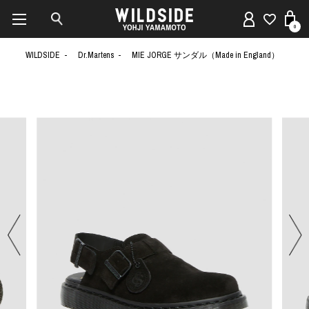
0
WILDSIDE
Dr.Martens
MIE JORGE サンダル（Made in England）