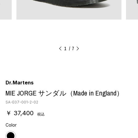
1
7
Dr.Martens
MIE JORGE サンダル（Made in England）
SA-E07-001-2-02
￥ 37,400
税込
Color