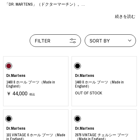
「DR. MARTENS」（ドクターマーチン）。
誕生から60年以上にわたり、1460 8ホールブーツ、1461 ３ホールシュー
続きを読む
ズなどの定番スタイルから最新作に至るまで、多種多様な人々に愛され
る。
英国ノーザンプトンの工房で、選りすぐりの素材を使い、職人の手仕事
FILTER
SORT BY
で作られる「MADE IN ENGLAND」コレクションのオールジェンダーアイ
テムを取り揃える。
jp.drmartens.com
Dr.Martens
Dr.Martens
1460 8 ホール ブーツ（Made in
1460 8 ホール ブーツ（Made in
England）
England）
￥ 44,000
OUT OF STOCK
税込
Dr.Martens
Dr.Martens
101 VINTAGE 6 ホール ブーツ（Made
2976 VINTAGE チェルシー ブーツ
in England）
（Made in England）